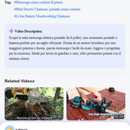
Tag:
#
Motosega senza cordone di potere
#
Mini Electric Chainsaw portatile senza cordone
#
Li Ion Battery Woodworking Chainsaw
Video Description:
Scopri la mini motosega elettrica portatile da 6 pollici, uno strumento portatile a
batteria perfetto per un taglio efficiente. Dotata di un motore brushless per una
maggiore potenza e durata, questa motosega è facile da usare, leggera e progettata
per la sicurezza. Ideale per lavori in giardino e orto, offre prestazioni potenti con il
minimo sforzo.
Related Videos
00:36
00:29
Motosega elettrica a batteria da 12
Taglia facilmente i rami alti con la