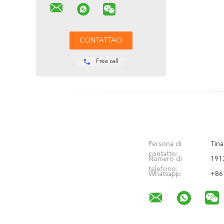
Free call
Persona di
Tina
contatto:
Numero di
191
telefono:
Whatsapp:
+86