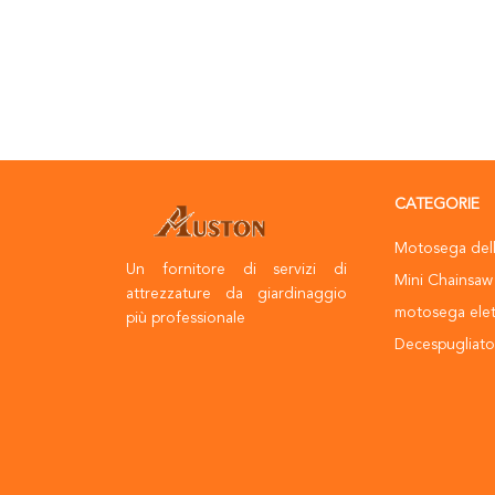
CATEGORIE
Motosega dell
Un fornitore di servizi di
Mini Chainsaw
attrezzature da giardinaggio
motosega elet
più professionale
Decespugliator