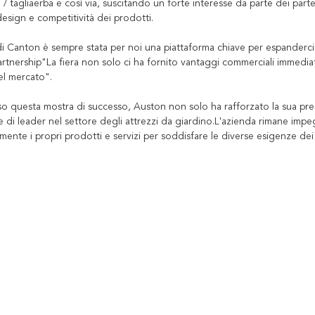
 / tagliaerba e così via, suscitando un forte interesse da parte dei part
design e competitività dei prodotti.
 di Canton è sempre stata per noi una piattaforma chiave per espanderci 
rtnership"La fiera non solo ci ha fornito vantaggi commerciali immediat
el mercato".
so questa mostra di successo, Auston non solo ha rafforzato la sua pre
e di leader nel settore degli attrezzi da giardino.L'azienda rimane impe
ente i propri prodotti e servizi per soddisfare le diverse esigenze dei c