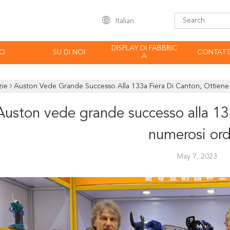
Italian
DISPLAY DI FABBRIC
EO
SU DI NOI
CONTATT
A
zie
Auston Vede Grande Successo Alla 133a Fiera Di Canton, Ottiene
Auston vede grande successo alla 133
numerosi ord
May 7, 2023