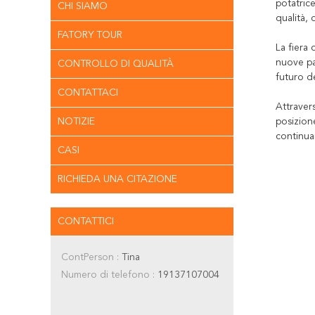
potatrice
CHI SIAMO
qualità, 
FATORY TOUR
La fiera
nuove pa
CONTROLLO DI QUALITÀ
futuro d
CONTATTACI
Attraver
NOTIZIE
posizion
continuam
CASI
RICHIEDA UNA CITAZIONE
CONTATTICI
ContPerson :
Tina
Numero di telefono :
19137107004