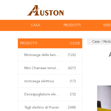
CASA.
PRODOTTI
VID
Casa
Noti
PRODOTTI
(1233)
Motosega della benzina
(126)
Mini Chainsaw tenuto in mano
(427)
motosega elettrica
(17)
Decespugliatore elettrico
(72)
Tagli elettrici di Pruner
(348)