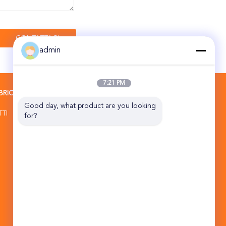
admin
7:21 PM
BRICA
CONTATTACI
Good day, what product are you looking 
Zhengzhou Auston Machinery Equipment
TTI
for?
Co., Ltd.
No. 48, pavimento 14, costruzione 4, no.
1319, strada orientale di Hanghai, pilota
Free Trade Zone di Zhengzhou (jingkai),
Henan
86-191-37107004
csr1@austonmachinery.com