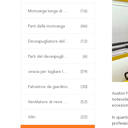
Motosega lunga di Palo
(16)
Parti della motosega
(46)
Decespugliatore della benzina
(12)
Parti del decespugliatore
(6)
cesoia per tagliare le siepi senza cordone
(59)
Falciatrice da giardino
(30)
Auston h
notevole 
Ventilatore di neve e della foglia
(52)
ecceziona
Altri
(22)
In quanto
professi