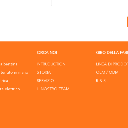
CIRCA NOI
GIRO DELLA FAB
a benzina
INTRUDUCTION
LINEA DI PRODO
 tenuto in mano
STORIA
OEM / ODM
trica
SERVIZIO
R & S
e elettrico
IL NOSTRO TEAM