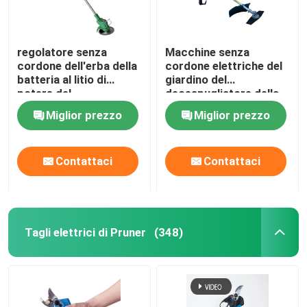
regolatore senza
Macchine senza
cordone dell'erba della
cordone elettriche del
batteria al litio di
giardino del
potere del
decespugliatore della
decespugliatore
batteria del
Miglior prezzo
Miglior prezzo
elettrico 450w
decespugliatore del
litio del CE
Contattaci
Contattaci
Tagli elettrici di Pruner
(348)