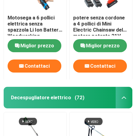
Motosega a 6 pollici
potere senza cordone
elettrica senza
a 4 pollici di Mini
spazzola Li Ion Battery
Electric Chainsaw del
Woodworking
motore potente 21V
Miglior prezzo
Miglior prezzo
Contattaci
Contattaci
Decespugliatore elettrico
(72)