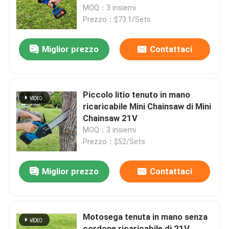
litio di 21V 8inch
MOQ：3 insiemi
Prezzo：$73.1/Sets
Su di noi
Miglior prezzo
Contattaci
display di fabbrica
Contattaci
Piccolo litio tenuto in mano
ricaricabile Mini Chainsaw di Mini
Chainsaw 21V
Chiedi un preventivo
MOQ：3 insiemi
Prezzo：$52/Sets
Motosega della benzina
Miglior prezzo
Contattaci
Mini Chainsaw tenuto in mano
Motosega tenuta in mano senza
motosega elettrica
cordone ricaricabile di 21V