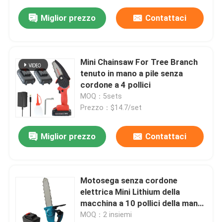
Miglior prezzo
Contattaci
Mini Chainsaw For Tree Branch
tenuto in mano a pile senza
cordone a 4 pollici
MOQ：5sets
Prezzo：$14.7/set
Miglior prezzo
Contattaci
Motosega senza cordone
elettrica Mini Lithium della
macchina a 10 pollici della mano
6AH
MOQ：2 insiemi