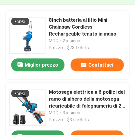
8Inch batteria al litio Mini
Chainsaw Cordless
Rechargeable tenuto in mano
MOQ：2 insiemi
Prezzo：$73.1/Sets
Miglior prezzo
Contattaci
Motosega elettrica a 6 pollici del
ramo di albero della motosega
ricaricabile di falegnameria di 2
batterie
MOQ：3 insiemi
Prezzo：$37.5/Sets