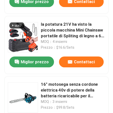
Miglior prezzo
Contattaci
la potatura 21V ha visto la
piccola macchina Mini Chainsaw
portatile di Spliting di legno a 6
pollici
MOQ：4 insiemi
Prezzo：$16.6/Sets
Miglior prezzo
Contattaci
16" motosega senza cordone
elettrica 40v di potere della
batteria ricaricabile per il
giardino
MOQ：3 insiemi
Prezzo：$99.8/Sets