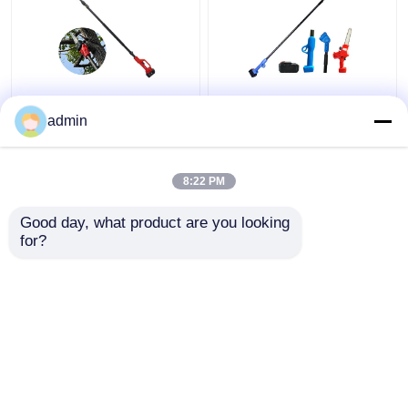
La potatura senza
strumento lungo Li Ion
cordone della batteria
Tree Pruning Saw di
admin
di Palo portata lunga a
funzione di Muti della
8 pollici della
motosega di 20V Palo
motosega di alta ha
8:22 PM
Miglior prezzo
Miglior prezzo
visto
Good day, what product are you looking 
for?
Contattaci
Contattaci
Osservi più
Casa
Circa noi
Contattaci
Desktop Site
Mappa del sito
Politica sulla privacy