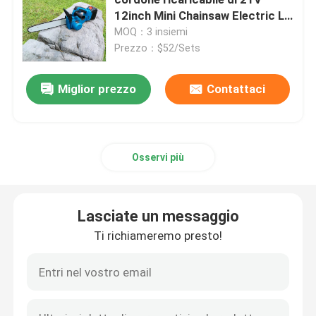
12inch Mini Chainsaw Electric Li
Ion
MOQ：3 insiemi
Decespugliatore elettrico
Prezzo：$52/Sets
Tagli elettrici di Pruner
Lasciate un messaggio
Miglior prezzo
Contattaci
Ti richiameremo presto!
Motosega lunga di Palo
Osservi più
Parti della motosega
Lasciate un messaggio
Decespugliatore della benzina
Ti richiameremo presto!
Parti del decespugliatore
cesoia per tagliare le siepi senza cordone