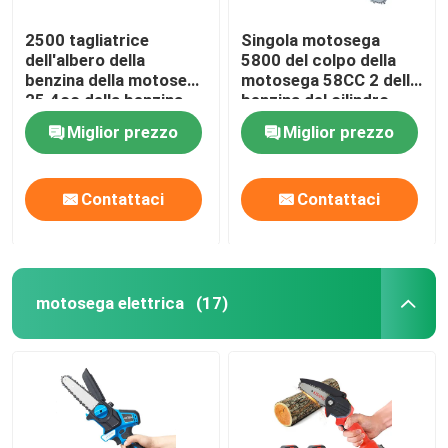
2500 tagliatrice
Singola motosega
dell'albero della
5800 del colpo della
benzina della motosega
motosega 58CC 2 della
25.4cc della benzina
benzina del cilindro
0.9KW piccola
2.3KW
Miglior prezzo
Miglior prezzo
Contattaci
Contattaci
motosega elettrica
(17)