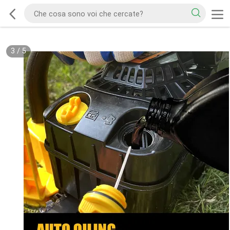
3
/
5