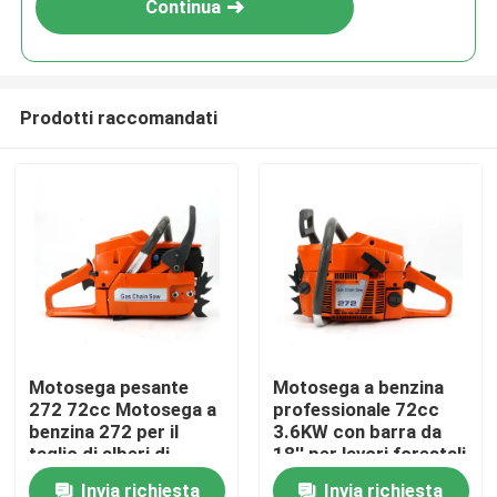
Continua
Prodotti raccomandati
Casa.
Motosega pesante
Motosega a benzina
272 72cc Motosega a
professionale 72cc
Prodotti
benzina 272 per il
3.6KW con barra da
taglio di alberi di
18'' per lavori forestali
grandi dimensioni
e agricoli intensivi
Invia richiesta
Invia richiesta
Video