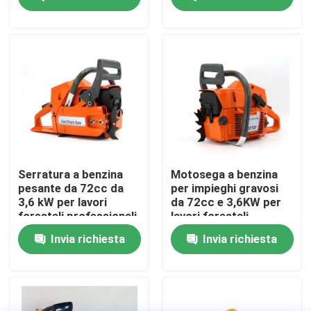
Su di noi
display di fabbrica
Contattaci
Chiedi un preventivo
Serratura a benzina
Motosega a benzina
pesante da 72cc da
per impieghi gravosi
3,6 kW per lavori
da 72cc e 3,6KW per
Motosega della benzina
forestali professionali
lavori forestali
professionali
Invia richiesta
Invia richiesta
Mini Chainsaw tenuto in mano
motosega elettrica