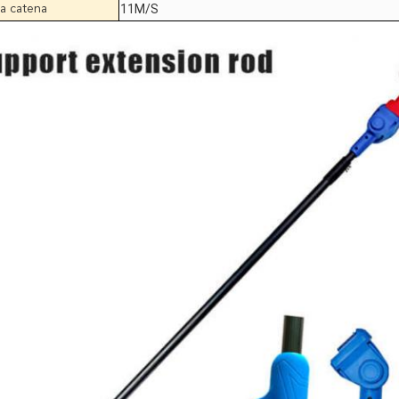
11M/S
 a catena