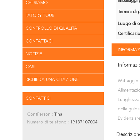
Imballaggi p
CHI SIAMO
Termini di
FATORY TOUR
Luogo di o
CONTROLLO DI QUALITÀ
Certificazi
CONTATTACI
INFORMAZ
NOTIZIE
Informazi
CASI
RICHIEDA UNA CITAZIONE
Wattaggio:
Alimentazi
CONTATTICI
Lunghezza 
della guida
ContPerson :
Tina
Evidenziare
Numero di telefono :
19137107004
Descrizio