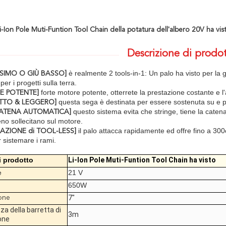
Li-Ion Pole Muti-Funtion Tool Chain della potatura dell'albero 20V ha v
Descrizione di prodo
è realmente 2 tools-in-1: Un palo ha visto per la 
SIMO O GIÙ BASSO]
per i progetti sulla terra.
forte motore potente, otterrete la prestazione costante e l
E POTENTE]
questa sega è destinata per essere sostenuta su e pe
TTO & LEGGERO]
questo sistema evita che stringe, tiene la catena
CATENA AUTOMATICA]
eno sollecitano sul motore.
il palo attacca rapidamente ed offre fino a 30
LAZIONE di TOOL-LESS]
 sistemare i rami.
 prodotto
Li-Ion Pole Muti-Funtion Tool Chain ha visto
e
21 V
650W
7"
one
a della barretta di
3m
one