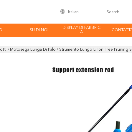
Italian
DISPLAY DI FABBRIC
O
SU DI NOI
CONTATTA
A
otti
Motosega Lunga Di Palo
Strumento Lungo Li Ion Tree Pruning S