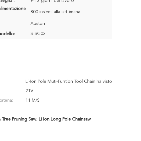
segna :
9-12 giorni del lavoro
alimentazione
800 insiemi alla settimana
Auston
S-SG02
odello:
Li-Ion Pole Muti-Funtion Tool Chain ha visto
21V
catena:
11 M/S
n Tree Pruning Saw
,
Li Ion Long Pole Chainsaw