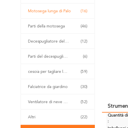
Motosega lunga di Palo
(16)
Parti della motosega
(46)
Decespugliatore della benzina
(12)
Parti del decespugliatore
(6)
cesoia per tagliare le siepi senza cordone
(59)
Falciatrice da giardino
(30)
Ventilatore di neve e della foglia
(52)
Strument
Quantità d
Altri
(22)
: