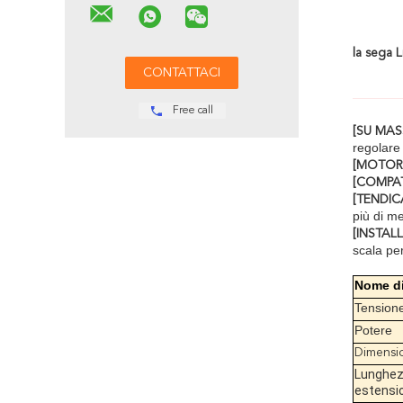
la sega 
Free call
[SU MAS
regolare 
[MOTOR
[COMPA
[TENDI
più di m
[INSTAL
scala per
Nome di
Tension
Potere
Dimensi
Lunghezz
estensi