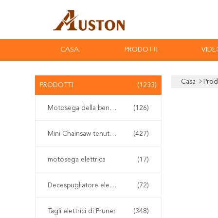
CASA.
PRODOTTI
VIDE
Casa
Prod
PRODOTTI
(1233)
Motosega della benzina
(126)
Mini Chainsaw tenuto in mano
(427)
motosega elettrica
(17)
Decespugliatore elettrico
(72)
Tagli elettrici di Pruner
(348)