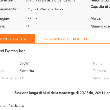
articolari :
Scatola di plastica o del cartone
Tempi di con
Capacità di 
 pagamento :
L/C, T/T, Western Union
:
La Cina
rigine:
Marca:
CE
one:
Numero di m
IONI DETTAGLIATE
DESCRIZIONE DI PRODOTTO
oni Dettagliate
650W
Nome:
one:
Elettricità
Tensione:
della barra
7"
Velocità a 
:
:
funzione lunga di Muti della motosega di 20V Palo
,
20V Li Io
ne Di Prodotto