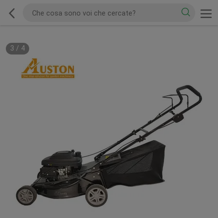
3
/
4