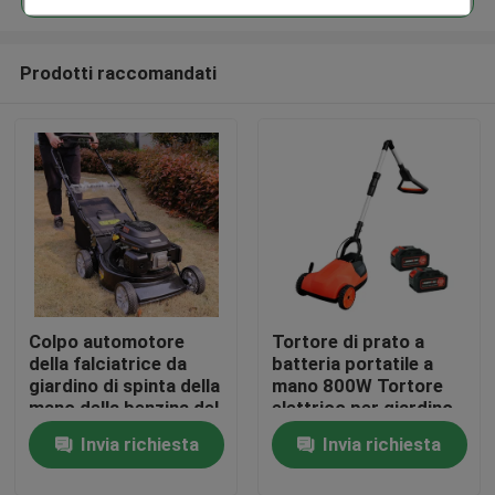
Prodotti raccomandati
Colpo automotore
Tortore di prato a
Casa.
della falciatrice da
batteria portatile a
giardino di spinta della
mano 800W Tortore
mano della benzina del
elettrico per giardino
Prodotti
giardino 4
Invia richiesta
Invia richiesta
Video