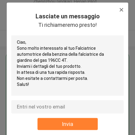
Zhengzhou (jingkai), Henan Pilot
Free Trade Zone ,Porcellana
Lasciate un messaggio
5.0
Fornitore verificato
Ti richiameremo presto!
Osservi più
Ottieni il miglior prezzo per
Falciatrice automotrice della
benzina della falciatrice da
giardino del gas 196CC 4T
Invia
Continua