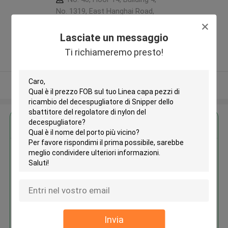
No. 1319, East Hanghai Road,
Zhengzhou (jingkai), Henan Pilot
Free Trade Zone ,Porcellana
Lasciate un messaggio
5.0
Ti richiameremo presto!
Fornitore verificato
Osservi più
Ottieni il miglior prezzo per
Linea capa pezzi di ricambio del
decespugliatore di Snipper dello
sbattitore del regolatore di
nylon del decespugliatore
Invia