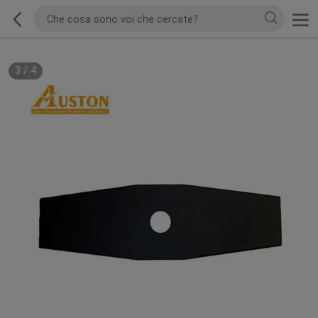
3
/
4