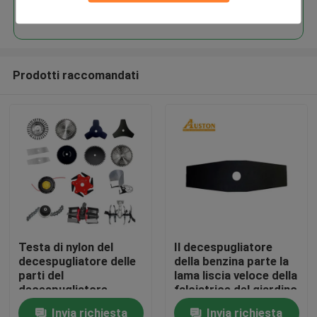
Continua
Prodotti raccomandati
Casa.
Testa di nylon del
Il decespugliatore
decespugliatore delle
della benzina parte la
Prodotti
parti del
lama liscia veloce della
decespugliatore
falciatrice del giardino
dell'erba del CE
di taglio 2T
Invia richiesta
Invia richiesta
Video