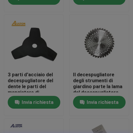
Su di noi
display di fabbrica
Contattaci
Chiedi un preventivo
3 parti d'acciaio del
Il decespugliatore
decespugliatore del
degli strumenti di
dente le parti del
giardino parte la lama
Motosega della benzina
mangiatore di
del decespugliatore
erbaccia del
della lega 40T
Invia richiesta
Invia richiesta
regolatore della lama
della falciatrice
Mini Chainsaw tenuto in mano
motosega elettrica