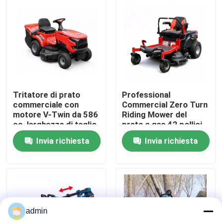
Su di noi
display di fabbrica
Contattaci
Tritatore di prato
Professional
commerciale con
Commercial Zero Turn
motore V-Twin da 586
Riding Mower del
Chiedi un preventivo
cc, larghezza di taglio
prato a gas 42 pollici
102 cm e raccolta di
ZTR Mower
Invia richiesta
Invia richiesta
erba da 245 litri
Motosega della benzina
Mini Chainsaw tenuto in mano
admin
motosega elettrica