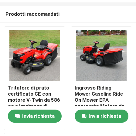
Prodotti raccomandati
Tritatore di prato
Ingrosso Riding
certificato CE con
Mower Gasoline Ride
Casa.
motore V-Twin da 586
On Mower EPA
cc e larghezza di
approvato Motore da
taglio di 40,2 pollici
420cc 38" Larghezza
Prodotti
Invia richiesta
Invia richiesta
con catturatore di
di taglio Tractor per
erba da 245 litri
prato OEM supporto
Video