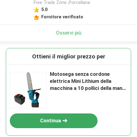
Free Trade Zone ,Porcellana
5.0
Lasciate un messaggio
Fornitore verificato
Ti richiameremo presto!
Osservi più
Ottieni il miglior prezzo per
Motosega senza cordone
elettrica Mini Lithium della
macchina a 10 pollici della mano
6AH
Continua
Invia