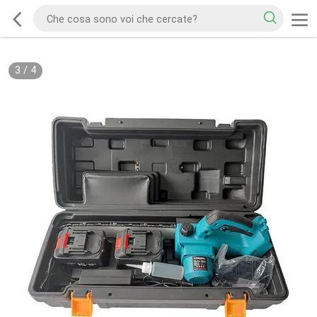
3
/
4