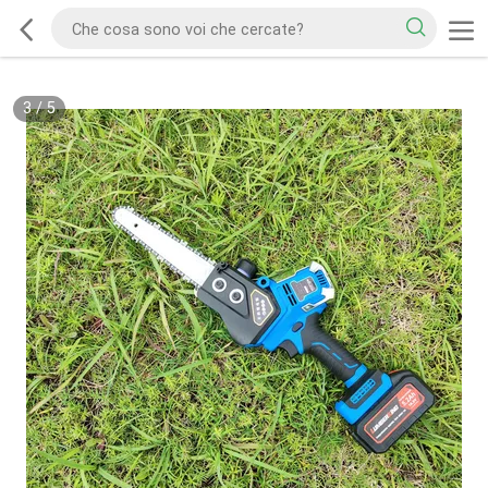
3
/
5