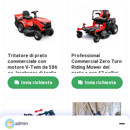
Su di noi
display di fabbrica
Contattaci
Tritatore di prato
Professional
commerciale con
Commercial Zero Turn
motore V-Twin da 586
Riding Mower del
Chiedi un preventivo
cc, larghezza di taglio
prato a gas 42 pollici
102 cm e raccolta di
ZTR Mower
Invia richiesta
Invia richiesta
erba da 245 litri
Motosega della benzina
Mini Chainsaw tenuto in mano
admin
motosega elettrica