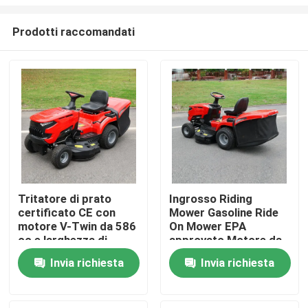
Prodotti raccomandati
Tritatore di prato
Ingrosso Riding
certificato CE con
Mower Gasoline Ride
Casa.
motore V-Twin da 586
On Mower EPA
cc e larghezza di
approvato Motore da
taglio di 40,2 pollici
420cc 38" Larghezza
Prodotti
Invia richiesta
Invia richiesta
con catturatore di
di taglio Tractor per
erba da 245 litri
prato OEM supporto
Video