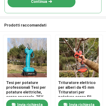
Continua
Prodotti raccomandati
Casa.
Tesi per potature
Trituratore elettrico
professionali Tesi per
per alberi da 45 mm
Prodotti
potature elettriche,
Trituratori per
senza spazzola, 25V
potature senza fili
Tesi per potature
Motore senza
Invia richiesta
Invia richiesta
Video