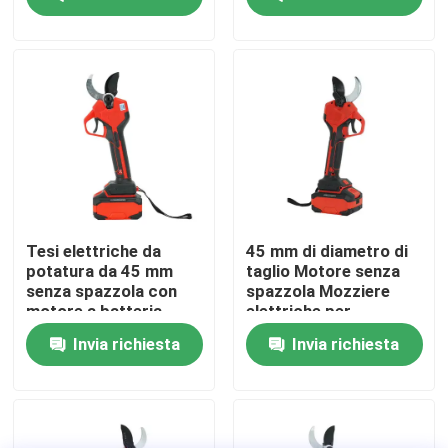
senza fili
spazzole per uso in
giardino
Su di noi
display di fabbrica
Contattaci
Chiedi un preventivo
Tesi elettriche da
45 mm di diametro di
potatura da 45 mm
taglio Motore senza
senza spazzola con
spazzola Mozziere
Motosega della benzina
motore a batteria
elettriche per
potatura con disegno
Invia richiesta
Invia richiesta
leggero da 1,3 kg
Mini Chainsaw tenuto in mano
motosega elettrica