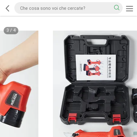
3
/
4