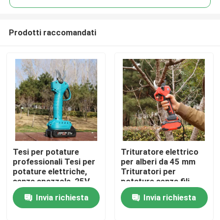
Prodotti raccomandati
Tesi per potature
Trituratore elettrico
Casa.
professionali Tesi per
per alberi da 45 mm
potature elettriche,
Trituratori per
senza spazzola, 25V
potature senza fili
Prodotti
Tesi per potature
Motore senza
Invia richiesta
Invia richiesta
senza fili
spazzole per uso in
giardino
Video