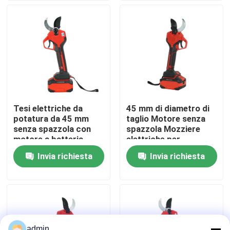
Su di noi
display di fabbrica
Contattaci
Tesi elettriche da
45 mm di diametro di
potatura da 45 mm
taglio Motore senza
Chiedi un preventivo
senza spazzola con
spazzola Mozziere
motore a batteria
elettriche per
potatura con disegno
Invia richiesta
Invia richiesta
Motosega della benzina
leggero da 1,3 kg
Mini Chainsaw tenuto in mano
motosega elettrica
admin