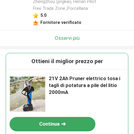
Zhengzhou (jingkai), Henan Pilot
Free Trade Zone ,Porcellana
Lasciate un messaggio
5.0
Fornitore verificato
Ti richiameremo presto!
Osservi più
Ottieni il miglior prezzo per
21V 2Ah Pruner elettrico tosa i
tagli di potatura a pile del litio
2000mA
Invia
Continua