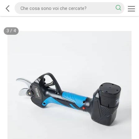
3
/
4