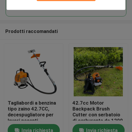
Continua
Prodotti raccomandati
Casa.
Tagliabordi a benzina
42.7cc Motor
tipo zaino 42.7CC,
Backpack Brush
Prodotti
decespugliatore per
Cutter con serbatoio
lavori pesanti
di carburante da 1200
ml e 10000 giri al
Invia richiesta
Invia richiesta
Video