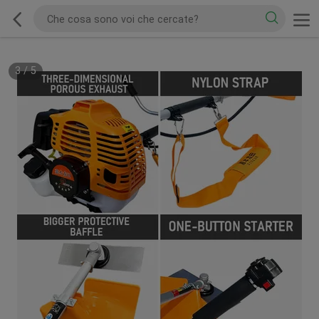
3
/
5