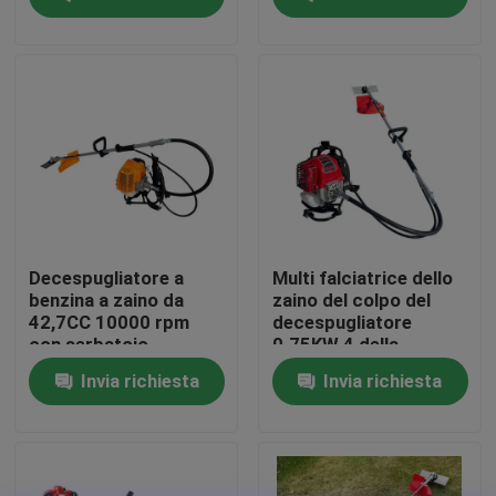
minuto per taglio di
erba professionale
Su di noi
display di fabbrica
Contattaci
Chiedi un preventivo
Decespugliatore a
Multi falciatrice dello
benzina a zaino da
zaino del colpo del
42,7CC 10000 rpm
decespugliatore
Motosega della benzina
con serbatoio
0.75KW 4 della
carburante da 1200 ml
benzina di funzione
Invia richiesta
Invia richiesta
per un'efficiente
rifinitura dell'erba
Mini Chainsaw tenuto in mano
motosega elettrica