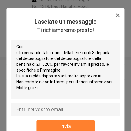
No. 1319, East Hanghai Road,
Zhengzhou (jingkai), Henan Pilot
Free Trade Zone ,Porcellana
Lasciate un messaggio
5.0
Ti richiameremo presto!
Fornitore verificato
Osservi più
Ottieni il miglior prezzo per
Falciatrice della benzina di
Sidepack del decespugliatore
del decespugliatore della
benzina di 2T 52CC
Invia