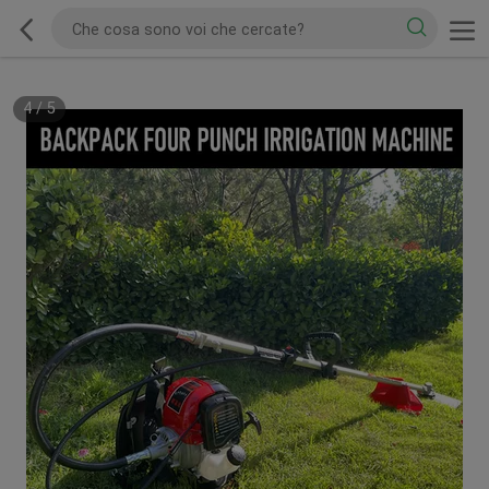
4
/
5