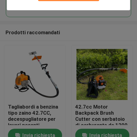
Continua
Prodotti raccomandati
Casa.
Tagliabordi a benzina
42.7cc Motor
tipo zaino 42.7CC,
Backpack Brush
Prodotti
decespugliatore per
Cutter con serbatoio
lavori pesanti
di carburante da 1200
ml e 10000 giri al
Invia richiesta
Invia richiesta
Video