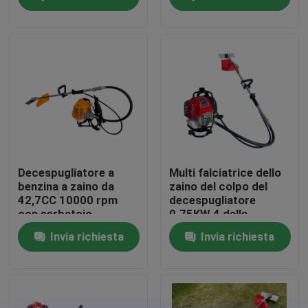
minuto per taglio di
erba professionale
Su di noi
display di fabbrica
Contattaci
Chiedi un preventivo
Decespugliatore a
Multi falciatrice dello
benzina a zaino da
zaino del colpo del
42,7CC 10000 rpm
decespugliatore
Motosega della benzina
con serbatoio
0.75KW 4 della
carburante da 1200 ml
benzina di funzione
Invia richiesta
Invia richiesta
per un'efficiente
rifinitura dell'erba
Mini Chainsaw tenuto in mano
motosega elettrica