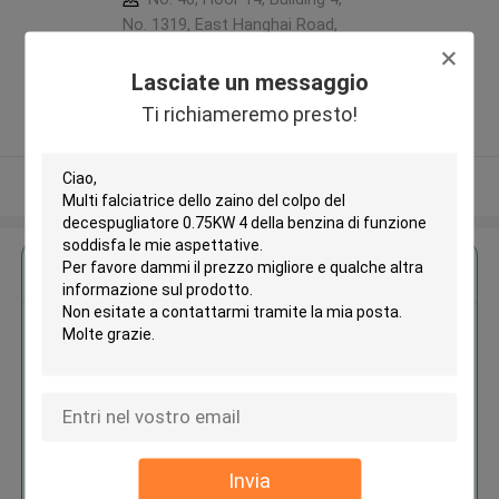
No. 1319, East Hanghai Road,
Zhengzhou (jingkai), Henan Pilot
Free Trade Zone ,Porcellana
Lasciate un messaggio
5.0
Ti richiameremo presto!
Fornitore verificato
Osservi più
Ottieni il miglior prezzo per
Multi falciatrice dello zaino del
colpo del decespugliatore
0.75KW 4 della benzina di
funzione
Invia