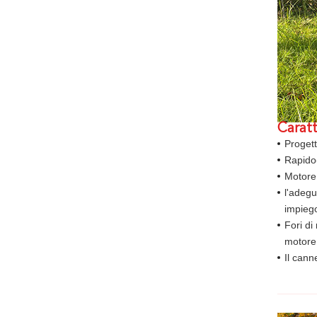
Caratt
Proget
Rapido-
Motore 
l'adegu
impieg
Fori di
motore
Il cann