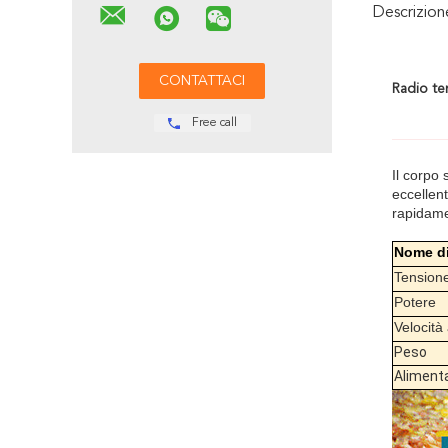
Descrizio
Radio ten
Free call
Il corpo 
eccellent
rapidamen
Nome di
Tension
Potere
Velocità
Peso
Aliment