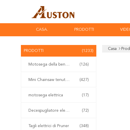
CASA.
PRODOTTI
VIDE
Casa
Prod
PRODOTTI
(1233)
Motosega della benzina
(126)
Mini Chainsaw tenuto in mano
(427)
motosega elettrica
(17)
Decespugliatore elettrico
(72)
Tagli elettrici di Pruner
(348)