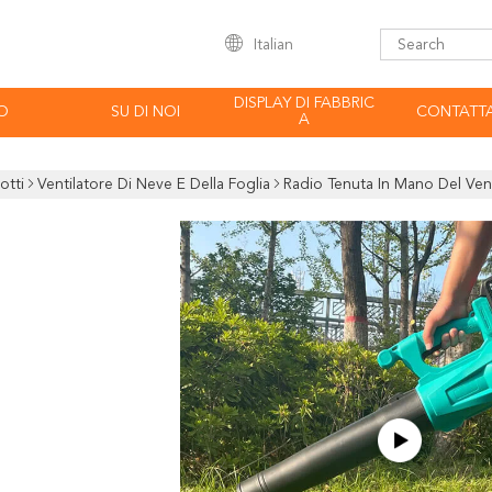
Italian
DISPLAY DI FABBRIC
O
SU DI NOI
CONTATTA
A
otti
Ventilatore Di Neve E Della Foglia
Radio Tenuta In Mano Del Venti