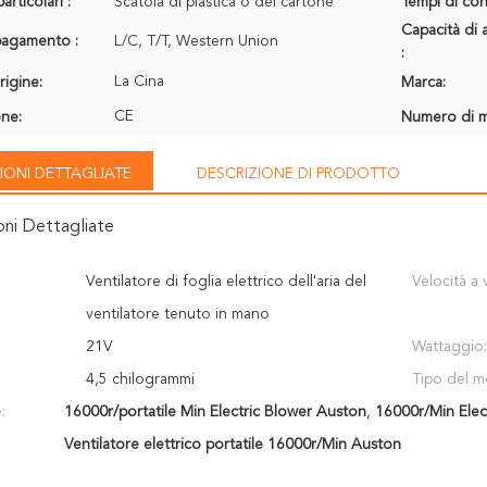
articolari :
Scatola di plastica o del cartone
Tempi di con
Capacità di 
 pagamento :
L/C, T/T, Western Union
:
La Cina
rigine:
Marca:
CE
one:
Numero di m
IONI DETTAGLIATE
DESCRIZIONE DI PRODOTTO
oni Dettagliate
Ventilatore di foglia elettrico dell'aria del
Velocità a 
ventilatore tenuto in mano
21V
Wattaggio:
4,5 chilogrammi
Tipo del m
:
16000r/portatile Min Electric Blower Auston
,
16000r/Min Elec
Ventilatore elettrico portatile 16000r/Min Auston