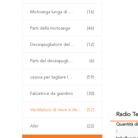
Motosega lunga di Palo
(16)
Parti della motosega
(46)
Decespugliatore della benzina
(12)
Parti del decespugliatore
(6)
cesoia per tagliare le siepi senza cordone
(59)
Falciatrice da giardino
(30)
Ventilatore di neve e della foglia
(52)
Radio Te
Quantità d
Altri
(22)
: