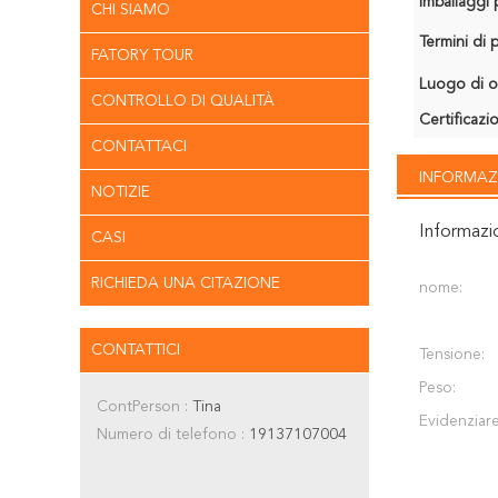
Imballaggi p
CHI SIAMO
Termini di
FATORY TOUR
Luogo di o
CONTROLLO DI QUALITÀ
Certificazi
CONTATTACI
INFORMAZ
NOTIZIE
Informazi
CASI
RICHIEDA UNA CITAZIONE
nome:
CONTATTICI
Tensione:
Peso:
ContPerson :
Tina
Evidenziare
Numero di telefono :
19137107004