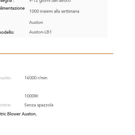
segna :
9-12 giorni del lavoro
alimentazione
1000 insiemi alla settimana
Auston
Auston-LB1
odello:
vuoto:
16000 r/min
1000W
otore:
Senza spazzola
tric Blower Auston
,