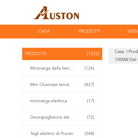
CASA.
PRODOTTI
VIDE
Casa
Prod
PRODOTTI
(1233)
1000W Del G
Motosega della benzina
(126)
Mini Chainsaw tenuto in mano
(427)
motosega elettrica
(17)
Decespugliatore elettrico
(72)
Tagli elettrici di Pruner
(348)