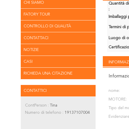
CHI SIAMO
Quantità d
:
FATORY TOUR
Imballaggi p
CONTROLLO DI QUALITÀ
Termini di
CONTATTACI
Luogo di o
Certificazi
NOTIZIE
CASI
INFORMAZ
RICHIEDA UNA CITAZIONE
Informazi
CONTATTICI
nome:
MOTORE:
ContPerson :
Tina
Tipo del m
Numero di telefono :
19137107004
Evidenziare