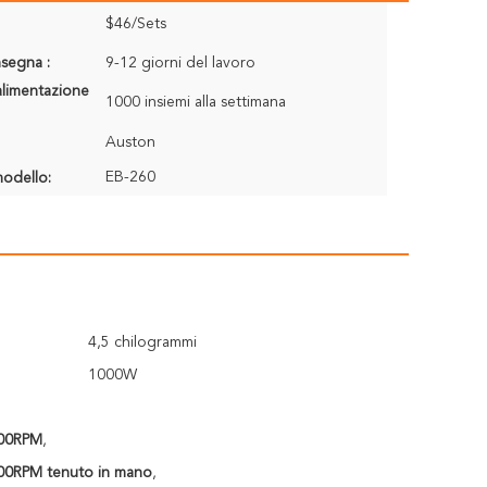
$46/Sets
segna :
9-12 giorni del lavoro
alimentazione
1000 insiemi alla settimana
Auston
EB-260
odello:
4,5 chilogrammi
1000W
000RPM
,
000RPM tenuto in mano
,