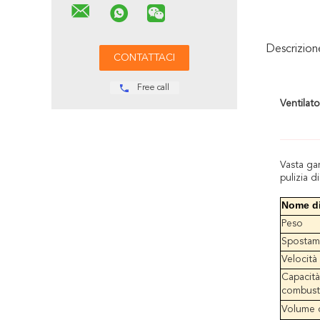
Descrizio
Free call
Ventilat
Vasta ga
pulizia d
Nome di
Peso
Spostam
Velocità
Capacità
combusti
Volume d