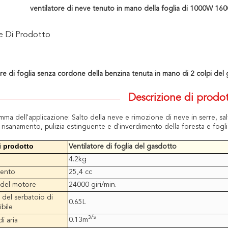
ventilatore di neve tenuto in mano della foglia di 1000W 1
ne Di Prodotto
ore di foglia senza cordone della benzina tenuta in mano di 2 colpi del 
Descrizione di prodo
mma dell'applicazione: Salto della neve e rimozione di neve in serre, sa
i risanamento, pulizia estinguente e d'inverdimento della foresta e foglie
 prodotto
Ventilatore di foglia del gasdotto
4.2kg
ento
25,4 cc
 del motore
24000 giri/min.
 del serbatoio di
0.65L
bile
/s
3
0.13m
i aria