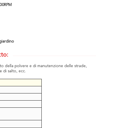
6000RPM
giardino
tto:
lto della polvere e di manutenzione delle strade,
 di salto, ecc.