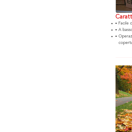
Caratt
Facile 
A basso
Operazi
copertu