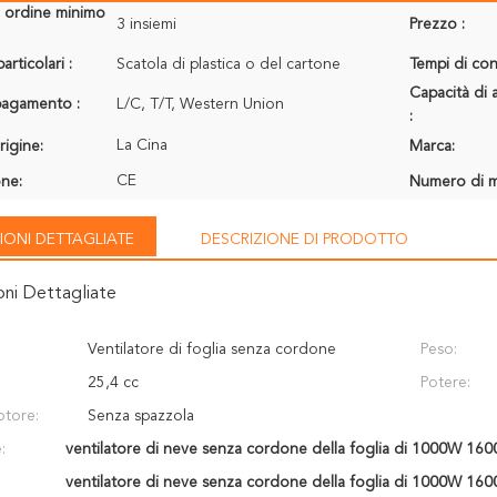
i ordine minimo
3 insiemi
Prezzo :
articolari :
Scatola di plastica o del cartone
Tempi di con
Capacità di 
 pagamento :
L/C, T/T, Western Union
:
La Cina
rigine:
Marca:
CE
one:
Numero di m
IONI DETTAGLIATE
DESCRIZIONE DI PRODOTTO
oni Dettagliate
Ventilatore di foglia senza cordone
Peso:
25,4 cc
Potere:
otore:
Senza spazzola
:
ventilatore di neve senza cordone della foglia di 1000W 16
ventilatore di neve senza cordone della foglia di 1000W 16