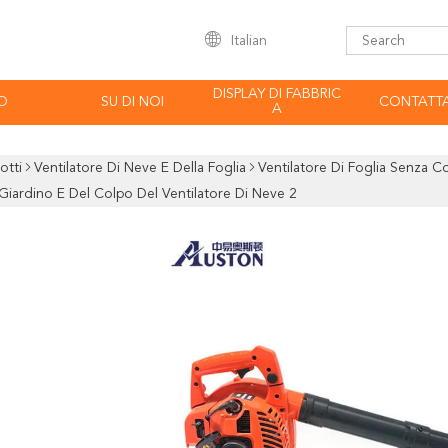
Italian
DISPLAY DI FABBRIC
O
SU DI NOI
CONTATTA
A
otti
Ventilatore Di Neve E Della Foglia
Ventilatore Di Foglia Senza C
iardino E Del Colpo Del Ventilatore Di Neve 2