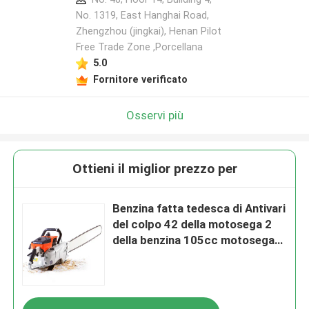
No. 1319, East Hanghai Road,
Zhengzhou (jingkai), Henan Pilot
Free Trade Zone ,Porcellana
Lasciate un messaggio
5.0
Ti richiameremo presto!
Fornitore verificato
Osservi più
Ottieni il miglior prezzo per
Benzina fatta tedesca di Antivari
del colpo 42 della motosega 2
della benzina 105cc motosega
resistente 070
Invia