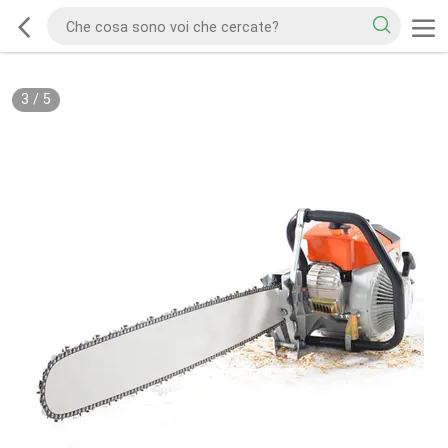
3
/
5