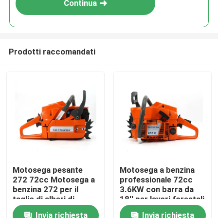
Continua
Prodotti raccomandati
Casa.
Motosega pesante
Motosega a benzina
272 72cc Motosega a
professionale 72cc
Prodotti
benzina 272 per il
3.6KW con barra da
taglio di alberi di
18'' per lavori forestali
grandi dimensioni
e agricoli intensivi
Invia richiesta
Invia richiesta
Video