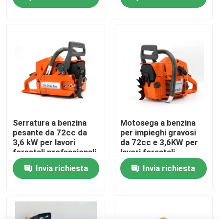
Su di noi
display di fabbrica
Contattaci
Chiedi un preventivo
Serratura a benzina
Motosega a benzina
pesante da 72cc da
per impieghi gravosi
3,6 kW per lavori
da 72cc e 3,6KW per
Motosega della benzina
forestali professionali
lavori forestali
professionali
Invia richiesta
Invia richiesta
Mini Chainsaw tenuto in mano
motosega elettrica