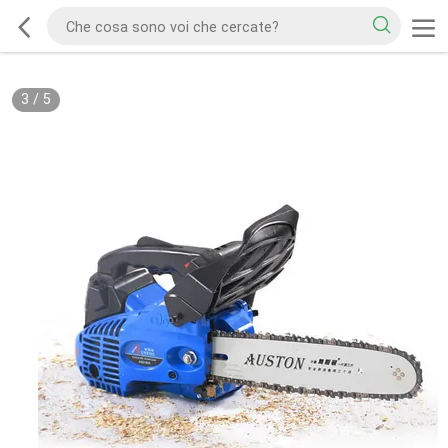
3
/
5