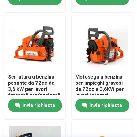
Su di noi
display di fabbrica
Contattaci
Chiedi un preventivo
Serratura a benzina
Motosega a benzina
pesante da 72cc da
per impieghi gravosi
3,6 kW per lavori
da 72cc e 3,6KW per
Motosega della benzina
forestali professionali
lavori forestali
professionali
Invia richiesta
Invia richiesta
Mini Chainsaw tenuto in mano
motosega elettrica