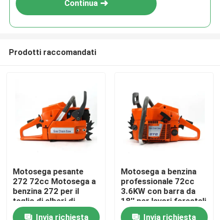
Continua
Prodotti raccomandati
Casa.
Motosega pesante
Motosega a benzina
272 72cc Motosega a
professionale 72cc
Prodotti
benzina 272 per il
3.6KW con barra da
taglio di alberi di
18'' per lavori forestali
grandi dimensioni
e agricoli intensivi
Invia richiesta
Invia richiesta
Video