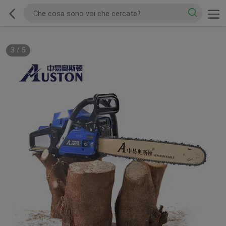
3
/
5