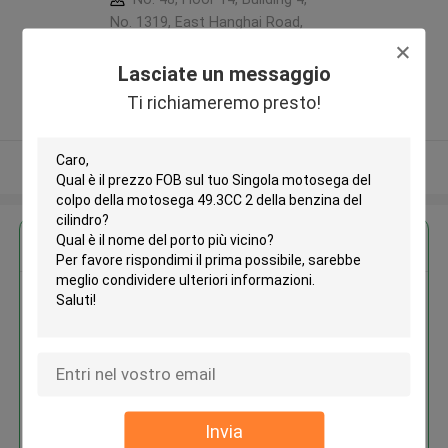
No. 1319, East Hanghai Road,
Zhengzhou (jingkai), Henan Pilot
Free Trade Zone ,Porcellana
Lasciate un messaggio
5.0
Ti richiameremo presto!
Fornitore verificato
Osservi più
Ottieni il miglior prezzo per
Singola motosega del colpo
della motosega 49.3CC 2 della
benzina del cilindro
Invia