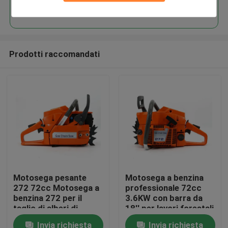
Continua
Prodotti raccomandati
Casa.
Motosega pesante
Motosega a benzina
272 72cc Motosega a
professionale 72cc
Prodotti
benzina 272 per il
3.6KW con barra da
taglio di alberi di
18'' per lavori forestali
grandi dimensioni
e agricoli intensivi
Invia richiesta
Invia richiesta
Video