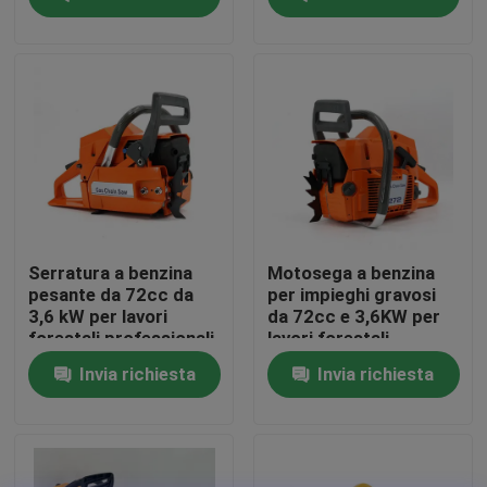
Su di noi
display di fabbrica
Contattaci
Chiedi un preventivo
Serratura a benzina
Motosega a benzina
pesante da 72cc da
per impieghi gravosi
3,6 kW per lavori
da 72cc e 3,6KW per
Motosega della benzina
forestali professionali
lavori forestali
professionali
Invia richiesta
Invia richiesta
Mini Chainsaw tenuto in mano
motosega elettrica