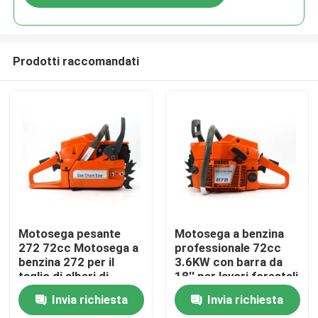
Prodotti raccomandati
Casa.
Motosega pesante
Motosega a benzina
272 72cc Motosega a
professionale 72cc
benzina 272 per il
3.6KW con barra da
Prodotti
taglio di alberi di
18'' per lavori forestali
grandi dimensioni
e agricoli intensivi
Invia richiesta
Invia richiesta
Video