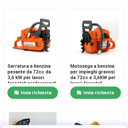
Su di noi
display di fabbrica
Contattaci
Serratura a benzina
Motosega a benzina
Chiedi un preventivo
pesante da 72cc da
per impieghi gravosi
3,6 kW per lavori
da 72cc e 3,6KW per
forestali professionali
lavori forestali
Motosega della benzina
professionali
Invia richiesta
Invia richiesta
Mini Chainsaw tenuto in mano
motosega elettrica