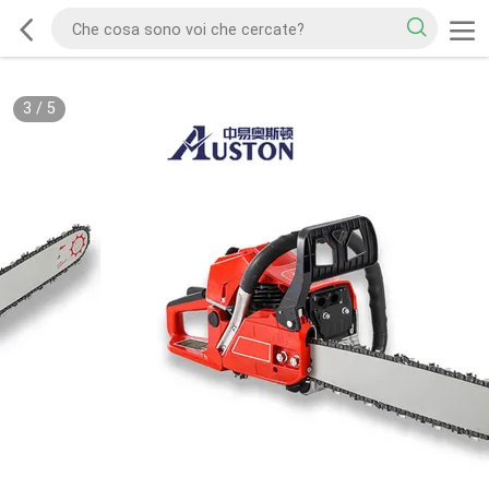
3
/
5