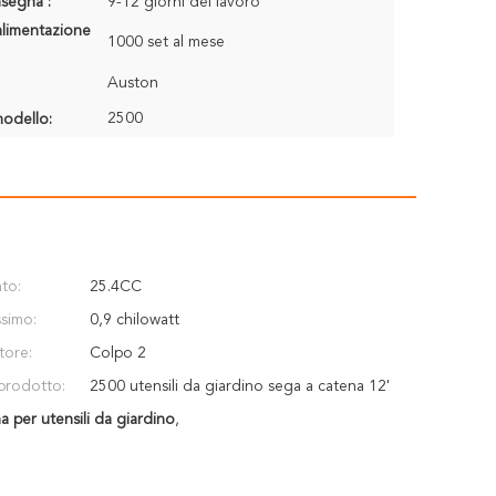
segna :
9-12 giorni del lavoro
alimentazione
1000 set al mese
Auston
2500
odello:
to:
25.4CC
simo:
0,9 chilowatt
tore:
Colpo 2
prodotto:
2500 utensili da giardino sega a catena 12'
 per utensili da giardino
,