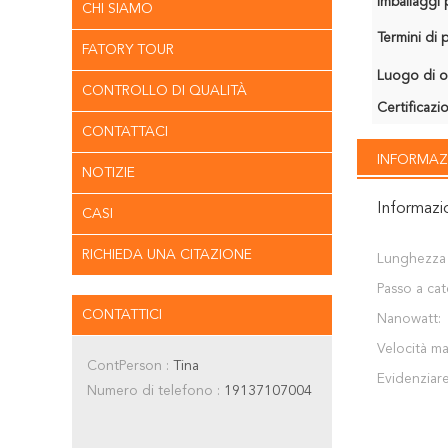
Imballaggi p
CHI SIAMO
Termini di
FATORY TOUR
Luogo di o
CONTROLLO DI QUALITÀ
Certificazi
CONTATTACI
INFORMAZ
NOTIZIE
Informazi
CASI
RICHIEDA UNA CITAZIONE
Lunghezza d
Passo a cat
CONTATTICI
Nanowatt:
Velocità ma
ContPerson :
Tina
Evidenziare
Numero di telefono :
19137107004