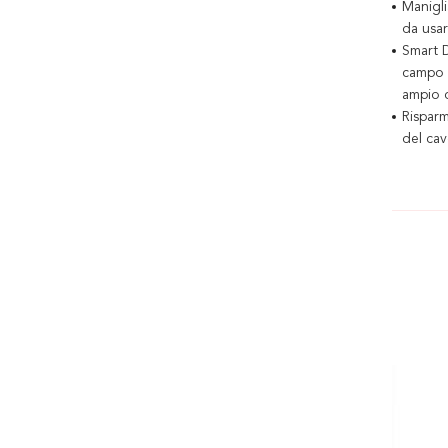
Manigl
da usa
Smart D
campo d
ampio 
Rispar
del cav