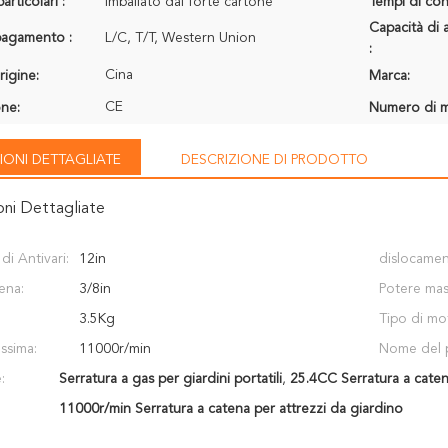
articolari :
Imballato dal forte cartone
Tempi di con
Capacità di 
 pagamento :
L/C, T/T, Western Union
:
Cina
rigine:
Marca:
CE
one:
Numero di m
IONI DETTAGLIATE
DESCRIZIONE DI PRODOTTO
oni Dettagliate
i Antivari:
12in
dislocamen
ena:
3/8in
Potere mas
3.5Kg
Tipo di mo
ssima:
11000r/min
Nome del 
:
Serratura a gas per giardini portatili
,
25.4CC Serratura a catena
11000r/min Serratura a catena per attrezzi da giardino