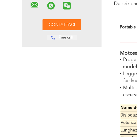
Descrizio
Portable
Free call
Motose
Proget
modell
Legger
facilm
Multi 
escursi
Nome de
Disloca
Potenza
Lunghezz