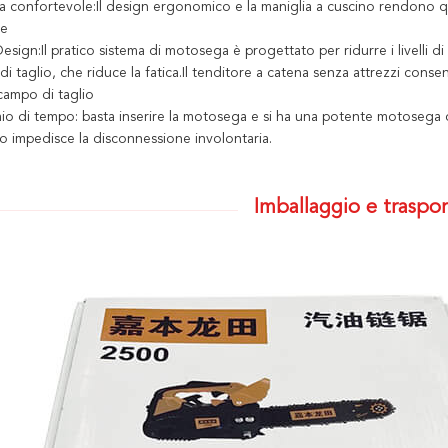
ia confortevole:Il design ergonomico e la maniglia a cuscino rendono
re
esign:Il pratico sistema di motosega è progettato per ridurre i livelli 
i taglio, che riduce la fatica.Il tenditore a catena senza attrezzi conse
campo di taglio
mio di tempo: basta inserire la motosega e si ha una potente motosega
o impedisce la disconnessione involontaria.
Imballaggio e traspor