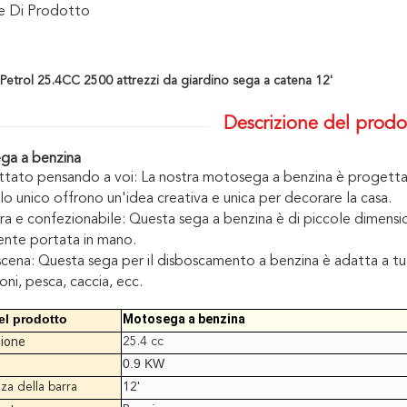
ne Di Prodotto
 Petrol 25.4CC 2500 attrezzi da giardino sega a catena 12'
Descrizione del prodo
ga a benzina
tato pensando a voi: La nostra motosega a benzina è progettata
o unico offrono un'idea creativa e unica per decorare la casa.
a e confezionabile: Questa sega a benzina è di piccole dimensi
ente portata in mano.
scena: Questa sega per il disboscamento a benzina è adatta a tutt
oni, pesca, caccia, ecc.
l prodotto
Motosega a benzina
zione
25.4 cc
0.9 KW
a della barra
12'