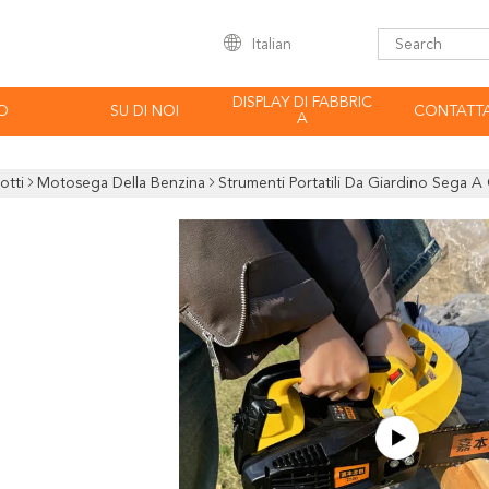
Italian
DISPLAY DI FABBRIC
O
SU DI NOI
CONTATTA
A
otti
Motosega Della Benzina
Strumenti Portatili Da Giardino Sega 