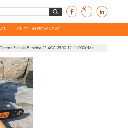
CI
CHIEDI UN PREVENTIVO
A Catena Piccola Benzina 25.4CC 2500 12' 11000r/Min