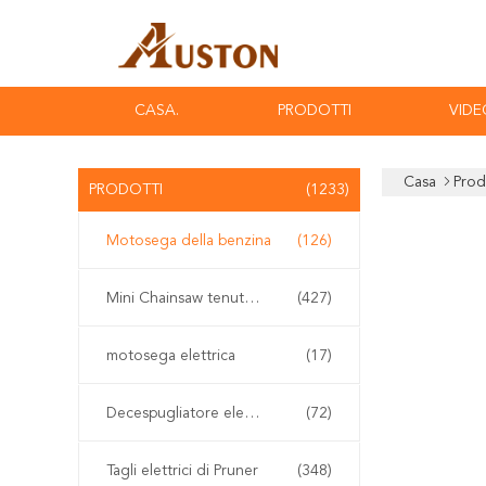
CASA.
PRODOTTI
VIDE
Casa
Prod
PRODOTTI
(1233)
Motosega della benzina
(126)
Mini Chainsaw tenuto in mano
(427)
motosega elettrica
(17)
Decespugliatore elettrico
(72)
Tagli elettrici di Pruner
(348)