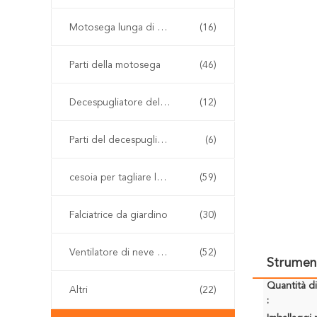
Motosega lunga di Palo
(16)
Parti della motosega
(46)
Decespugliatore della benzina
(12)
Parti del decespugliatore
(6)
cesoia per tagliare le siepi senza cordone
(59)
Falciatrice da giardino
(30)
Ventilatore di neve e della foglia
(52)
Strument
Quantità d
Altri
(22)
: