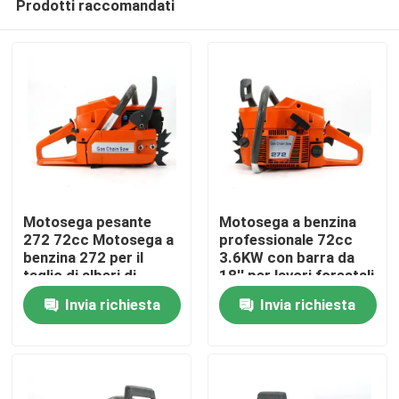
Prodotti raccomandati
Motosega pesante
Motosega a benzina
272 72cc Motosega a
professionale 72cc
benzina 272 per il
3.6KW con barra da
taglio di alberi di
18'' per lavori forestali
Casa.
grandi dimensioni
e agricoli intensivi
Invia richiesta
Invia richiesta
Prodotti
Video