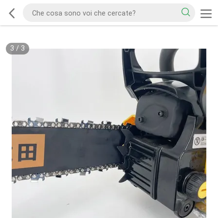
3
/
3