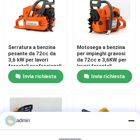
Su di noi
display di fabbrica
Serratura a benzina
Motosega a benzina
pesante da 72cc da
per impieghi gravosi
Contattaci
3,6 kW per lavori
da 72cc e 3,6KW per
forestali professionali
lavori forestali
professionali
Invia richiesta
Invia richiesta
Chiedi un preventivo
Motosega della benzina
Mini Chainsaw tenuto in mano
admin
motosega elettrica