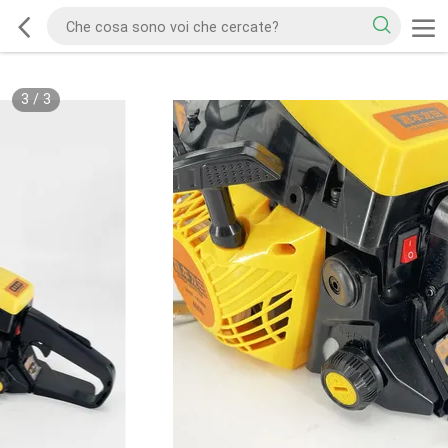
3
/
3