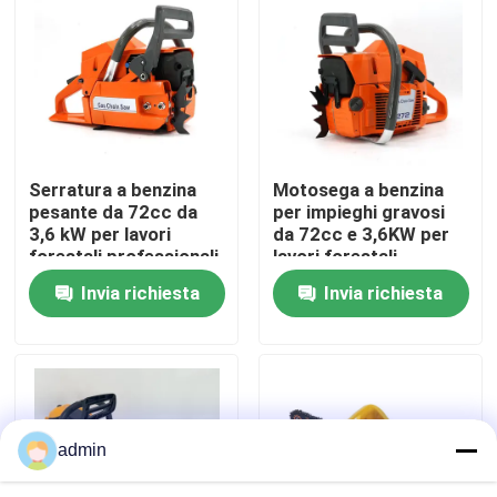
Su di noi
display di fabbrica
Serratura a benzina
Motosega a benzina
Contattaci
pesante da 72cc da
per impieghi gravosi
3,6 kW per lavori
da 72cc e 3,6KW per
forestali professionali
lavori forestali
Chiedi un preventivo
professionali
Invia richiesta
Invia richiesta
Motosega della benzina
Mini Chainsaw tenuto in mano
admin
motosega elettrica