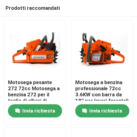
Prodotti raccomandati
Motosega pesante
Motosega a benzina
272 72cc Motosega a
professionale 72cc
benzina 272 per il
3.6KW con barra da
Casa.
taglio di alberi di
18'' per lavori forestali
grandi dimensioni
e agricoli intensivi
Invia richiesta
Invia richiesta
Prodotti
Video