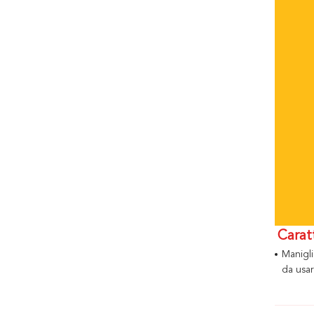
Carat
Manigl
da usa