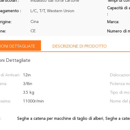
articolari :
Imballato dal forte cartone
Tempi di con
Capacità di 
 pagamento :
L/C, T/T, Western Union
:
Cina
rigine:
Marca:
CE
one:
Numero di m
IONI DETTAGLIATE
DESCRIZIONE DI PRODOTTO
oni Dettagliate
i Antivari:
12in
Dislocazio
ena:
3/8in
Potenza ma
3.5 kg
Tipo di mo
ssima:
11000r/min
Nome del 
:
Seghe a catena per macchine di taglio di alberi
,
Seghe a cate