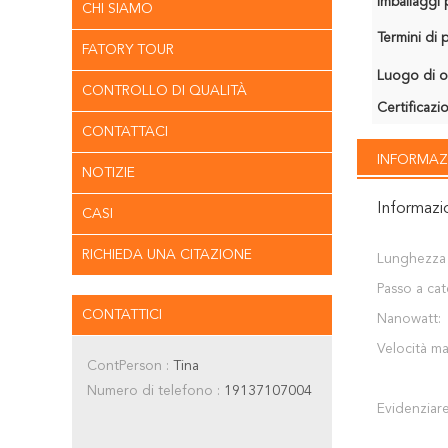
Imballaggi p
CHI SIAMO
Termini di
FATORY TOUR
Luogo di o
CONTROLLO DI QUALITÀ
Certificazi
CONTATTACI
INFORMAZ
NOTIZIE
Informazi
CASI
RICHIEDA UNA CITAZIONE
Lunghezza d
Passo a cat
CONTATTICI
Nanowatt:
Velocità ma
ContPerson :
Tina
Numero di telefono :
19137107004
Evidenziare