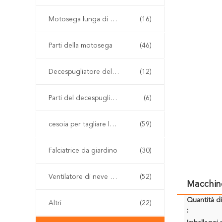
Motosega lunga di Palo
(16)
Parti della motosega
(46)
Decespugliatore della benzina
(12)
Parti del decespugliatore
(6)
cesoia per tagliare le siepi senza cordone
(59)
Falciatrice da giardino
(30)
Ventilatore di neve e della foglia
(52)
Macchine
Quantità d
Altri
(22)
: