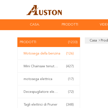
CASA.
PRODOTTI
VIDE
Casa
Prod
PRODOTTI
(1233)
Motosega della benzina
(126)
Mini Chainsaw tenuto in mano
(427)
motosega elettrica
(17)
Decespugliatore elettrico
(72)
Tagli elettrici di Pruner
(348)