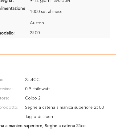
segna :
9-12 giorni lavorativi
alimentazione
1000 set al mese
Auston
2500
odello:
ne:
25.4CC
ssima.:
0,9 chilowatt
tore:
Colpo 2
prodotto:
Seghe a catena a manica superiore 2500
Taglio di alberi
na a manico superiore
,
Seghe a catena 25cc