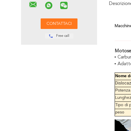
Descrizio
Macchine 
Free call
Motose
Carbur
Adatto
Nome de
Disloca
Potenza
Lunghezz
Tipo di 
peso