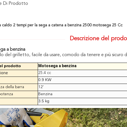
ne Di Prodotto
a caldo 2 tempi per la sega a catena a benzina 2500 motosega 25 Cc
Descrizione del prodo
ga a benzina
o del grilletto, facile da usare, comodo da tenere e più sicuro d
l prodotto
Motosega a benzina
zione
25.4 cc
0.9 KW
a della barra
12'
potenza
Benzina
3.5 kg