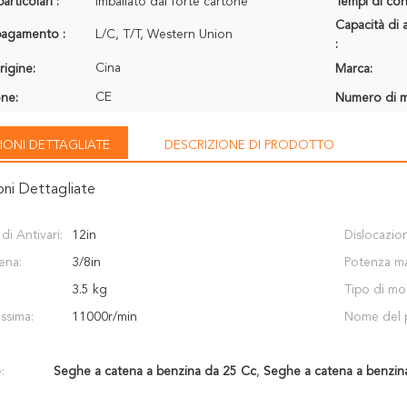
articolari :
Imballato dal forte cartone
Tempi di con
Capacità di 
 pagamento :
L/C, T/T, Western Union
:
Cina
rigine:
Marca:
CE
one:
Numero di m
IONI DETTAGLIATE
DESCRIZIONE DI PRODOTTO
oni Dettagliate
i Antivari:
12in
Dislocazio
ena:
3/8in
Potenza ma
3.5 kg
Tipo di mo
ssima:
11000r/min
Nome del 
:
Seghe a catena a benzina da 25 Cc
,
Seghe a catena a benzin