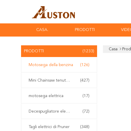
CASA.
PRODOTTI
VIDE
Casa
Prod
PRODOTTI
(1233)
Motosega della benzina
(126)
Mini Chainsaw tenuto in mano
(427)
motosega elettrica
(17)
Decespugliatore elettrico
(72)
Tagli elettrici di Pruner
(348)