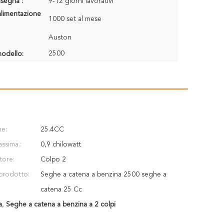
segna :
9-12 giorni lavorativi
alimentazione
1000 set al mese
Auston
2500
odello:
ne:
25.4CC
ssima.:
0,9 chilowatt
tore:
Colpo 2
prodotto:
Seghe a catena a benzina 2500 seghe a
catena 25 Cc
a
,
Seghe a catena a benzina a 2 colpi