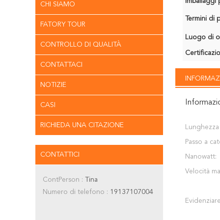
Imballaggi p
CHI SIAMO
Termini di
FATORY TOUR
Luogo di o
CONTROLLO DI QUALITÀ
Certificazi
CONTATTACI
INFORMAZ
NOTIZIE
Informazi
CASI
RICHIEDA UNA CITAZIONE
Lunghezza d
Passo a cat
CONTATTICI
Nanowatt:
Velocità ma
ContPerson :
Tina
Numero di telefono :
19137107004
Evidenziare