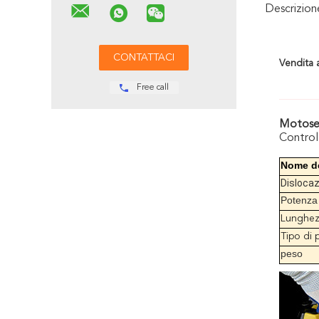
Descrizio
Vendita 
Free call
Motose
Controll
Nome de
Disloca
Potenza
Lunghezz
Tipo di 
peso