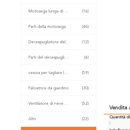
Motosega lunga di Palo
(16)
Parti della motosega
(46)
Decespugliatore della benzina
(12)
Parti del decespugliatore
(6)
cesoia per tagliare le siepi senza cordone
(59)
Falciatrice da giardino
(30)
Ventilatore di neve e della foglia
(52)
Vendita
Quantità d
Altri
(22)
: