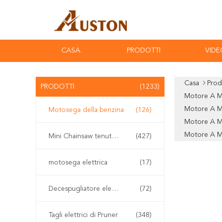
CASA.
PRODOTTI
VIDE
Casa
Prod
PRODOTTI
(1233)
Motore A M
Motore A M
Motosega della benzina
(126)
Motore A M
Motore A M
Mini Chainsaw tenuto in mano
(427)
motosega elettrica
(17)
Decespugliatore elettrico
(72)
Tagli elettrici di Pruner
(348)