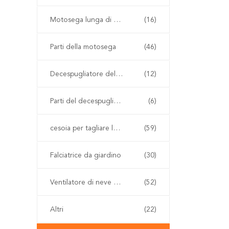
Motosega lunga di Palo
(16)
Parti della motosega
(46)
Decespugliatore della benzina
(12)
Parti del decespugliatore
(6)
cesoia per tagliare le siepi senza cordone
(59)
Falciatrice da giardino
(30)
Ventilatore di neve e della foglia
(52)
Altri
(22)