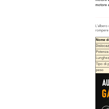
motore a
motore a
L'albero
rompere 
Nome de
Disloca
Potenza
Lunghezz
Tipo di 
peso