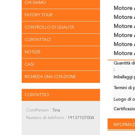
CHI SIAMO
Motore 
FATORY TOUR
Motore 
Motore 
CONTROLLO DI QUALITÀ
Motore 
CONTATTACI
Motore 
NOTIZIE
Motore 
Quantità d
CASI
:
RICHIEDA UNA CITAZIONE
Imballaggi p
Termini di
CONTATTICI
Luogo di o
Certificazi
ContPerson :
Tina
Numero di telefono :
19137107004
INFORMAZ