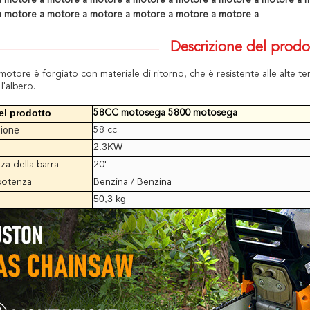
 motore a motore a motore a motore a motore a motore a motore a 
 motore a motore a motore a motore a motore a motore a
Descrizione del prodo
 motore è forgiato con materiale di ritorno, che è resistente alle alte 
l'albero.
l prodotto
58CC motosega 5800 motosega
zione
58 cc
2.3KW
a della barra
20'
potenza
Benzina / Benzina
50,3 kg