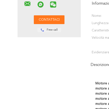
Informazi
Nome:
Lunghezza d
Free call
Caratteristi
Velocità ma
Evidenziare
Descrizio
Motore a
motore a
motore a
motore a
motore a