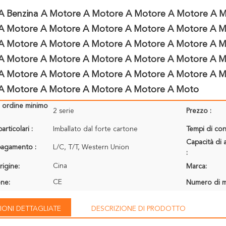
A Benzina A Motore A Motore A Motore A Motore A 
A Motore A Motore A Motore A Motore A Motore A M
A Motore A Motore A Motore A Motore A Motore A M
A Motore A Motore A Motore A Motore A Motore A M
A Motore A Motore A Motore A Motore A Motore A M
A Motore A Motore A Motore A Motore A Moto
i ordine minimo
2 serie
Prezzo :
articolari :
Imballato dal forte cartone
Tempi di con
Capacità di 
 pagamento :
L/C, T/T, Western Union
:
Cina
rigine:
Marca:
CE
one:
Numero di m
IONI DETTAGLIATE
DESCRIZIONE DI PRODOTTO