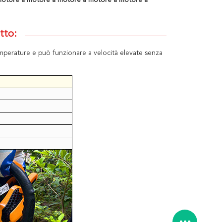
motore a motore a motore a motore a motore a
tto:
temperature e può funzionare a velocità elevate senza