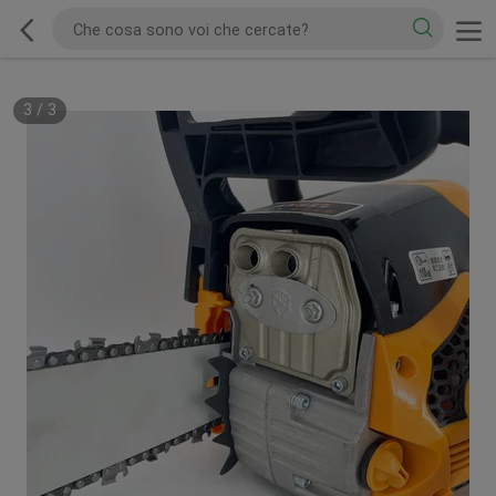
3
/
3