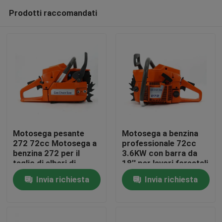
Prodotti raccomandati
Motosega pesante
Motosega a benzina
272 72cc Motosega a
professionale 72cc
benzina 272 per il
3.6KW con barra da
Casa.
taglio di alberi di
18'' per lavori forestali
grandi dimensioni
e agricoli intensivi
Invia richiesta
Invia richiesta
Prodotti
Video