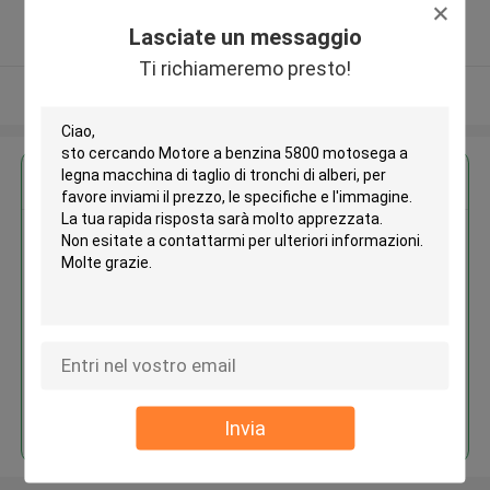
5.0
Lasciate un messaggio
Fornitore verificato
Ti richiameremo presto!
Osservi più
Ottieni il miglior prezzo per
Motore a benzina 5800
motosega a legna macchina di
taglio di tronchi di alberi
Continua
Invia