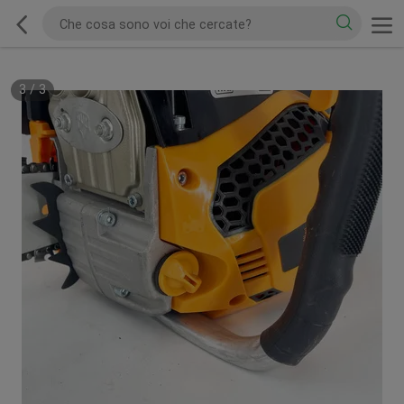
3
/
3