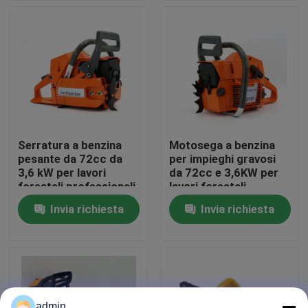
Su di noi
display di fabbrica
Contattaci
Serratura a benzina
Motosega a benzina
pesante da 72cc da
per impieghi gravosi
Chiedi un preventivo
3,6 kW per lavori
da 72cc e 3,6KW per
forestali professionali
lavori forestali
professionali
Invia richiesta
Invia richiesta
Motosega della benzina
Mini Chainsaw tenuto in mano
motosega elettrica
admin