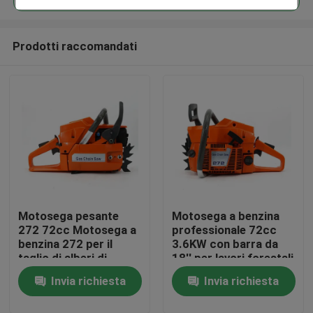
Prodotti raccomandati
Motosega pesante
Motosega a benzina
Casa.
272 72cc Motosega a
professionale 72cc
benzina 272 per il
3.6KW con barra da
taglio di alberi di
18'' per lavori forestali
Prodotti
grandi dimensioni
e agricoli intensivi
Invia richiesta
Invia richiesta
Video