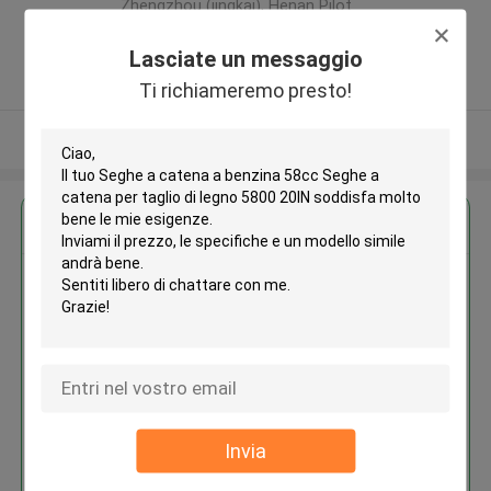
Zhengzhou (jingkai), Henan Pilot
Free Trade Zone ,Porcellana
Lasciate un messaggio
5.0
Fornitore verificato
Ti richiameremo presto!
Osservi più
Ottieni il miglior prezzo per
Seghe a catena a benzina 58cc
Seghe a catena per taglio di
legno 5800 20IN
Invia
Continua