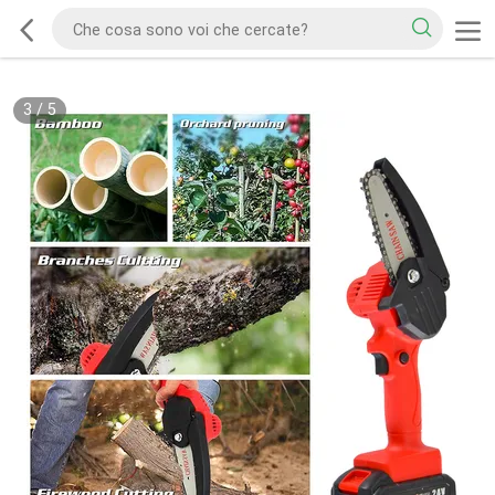
3
/
5