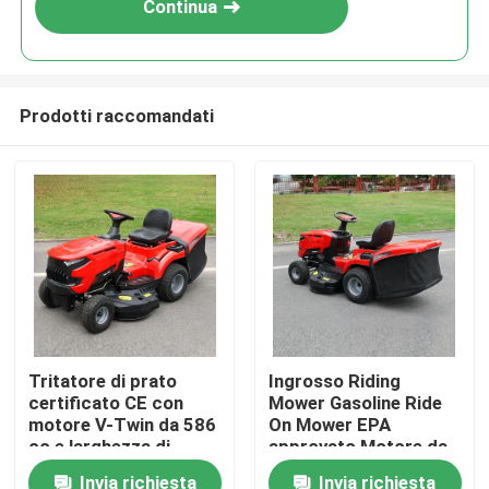
Continua
Prodotti raccomandati
Casa.
Tritatore di prato
Ingrosso Riding
certificato CE con
Mower Gasoline Ride
Prodotti
motore V-Twin da 586
On Mower EPA
cc e larghezza di
approvato Motore da
taglio di 40,2 pollici
420cc 38" Larghezza
Invia richiesta
Invia richiesta
Video