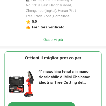
No. 1319, East Hanghai Road,
Zhengzhou (jingkai), Henan Pilot
Free Trade Zone ,Porcellana
Lasciate un messaggio
5.0
Ti richiameremo presto!
Fornitore verificato
Osservi più
Ottieni il miglior prezzo per
4" macchina tenuta in mano
ricaricabile di Mini Chainsaw
Electric Tree Cutting del
giardino
Invia