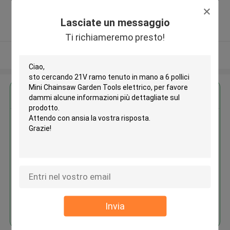
Free Trade Zone ,Porcellana
5.0
Lasciate un messaggio
Fornitore verificato
Ti richiameremo presto!
Osservi più
Ottieni il miglior prezzo per
21V ramo tenuto in mano a 6
pollici Mini Chainsaw Garden
Tools elettrico
Continua
Invia