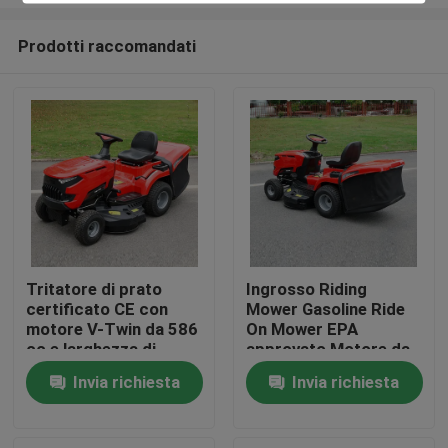
Prodotti raccomandati
Tritatore di prato
Ingrosso Riding
certificato CE con
Mower Gasoline Ride
Casa.
motore V-Twin da 586
On Mower EPA
cc e larghezza di
approvato Motore da
taglio di 40,2 pollici
420cc 38" Larghezza
Prodotti
Invia richiesta
Invia richiesta
con catturatore di
di taglio Tractor per
erba da 245 litri
prato OEM supporto
Video