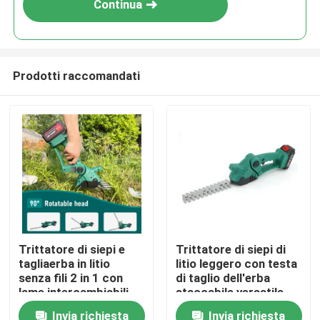
Continua
Prodotti raccomandati
Casa.
Trittatore di siepi e
Trittatore di siepi di
tagliaerba in litio
litio leggero con testa
Prodotti
senza fili 2 in 1 con
di taglio dell'erba
lame intercambiabili
staccabile versatile
Invia richiesta
Invia richiesta
Video