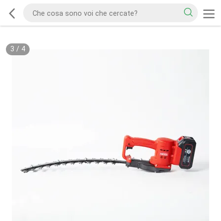
3
/
4