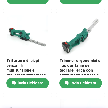
Su di noi
display di fabbrica
Contattaci
Chiedi un preventivo
Trittatore di siepi
Trimmer ergonomici al
senza fili
litio con lame per
multifunzione e
tagliare l'erba con
Motosega della benzina
tagliaerba alimentato
cambio rapido per un
da batterie di lunga
facile giardinaggio
Invia richiesta
Invia richiesta
durata
Mini Chainsaw tenuto in mano
motosega elettrica