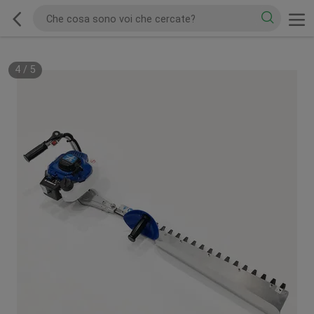
4
/
5