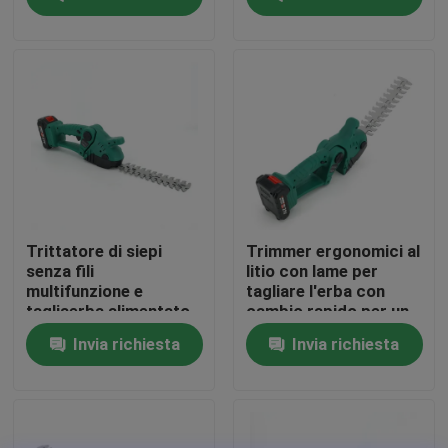
Su di noi
display di fabbrica
Contattaci
Chiedi un preventivo
Trittatore di siepi
Trimmer ergonomici al
senza fili
litio con lame per
multifunzione e
tagliare l'erba con
Motosega della benzina
tagliaerba alimentato
cambio rapido per un
da batterie di lunga
facile giardinaggio
Invia richiesta
Invia richiesta
durata
Mini Chainsaw tenuto in mano
motosega elettrica