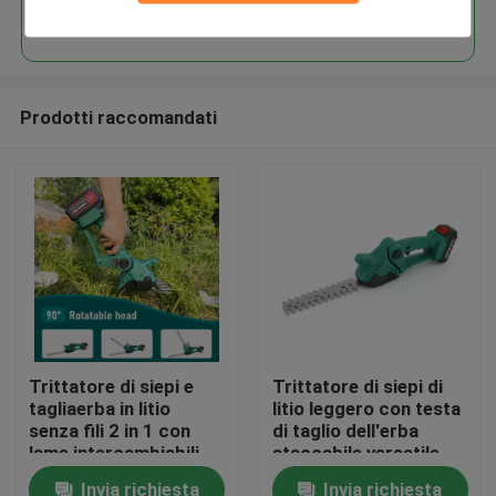
Continua
Prodotti raccomandati
Casa.
Trittatore di siepi e
Trittatore di siepi di
tagliaerba in litio
litio leggero con testa
Prodotti
senza fili 2 in 1 con
di taglio dell'erba
lame intercambiabili
staccabile versatile
Invia richiesta
Invia richiesta
Video