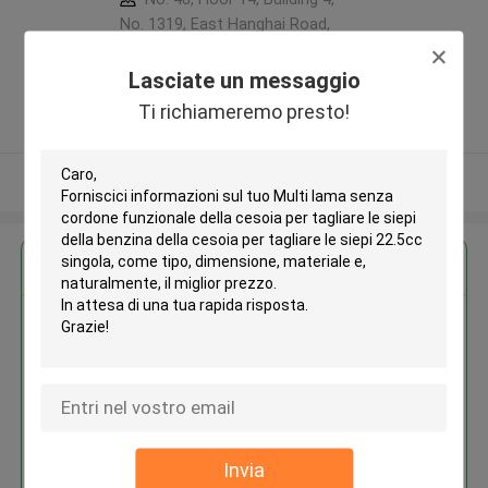
No. 1319, East Hanghai Road,
Zhengzhou (jingkai), Henan Pilot
Free Trade Zone ,Porcellana
Lasciate un messaggio
5.0
Ti richiameremo presto!
Fornitore verificato
Osservi più
Ottieni il miglior prezzo per
Multi lama senza cordone
funzionale della cesoia per
tagliare le siepi della benzina
della cesoia per tagliare le siepi
22.5cc singola
Invia