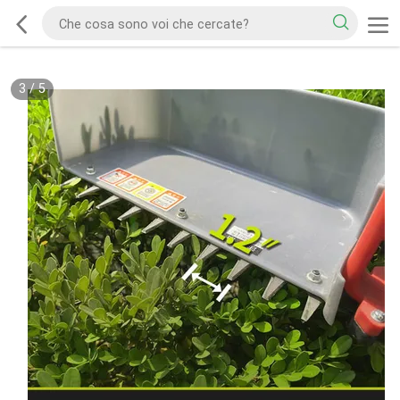
3
/
5