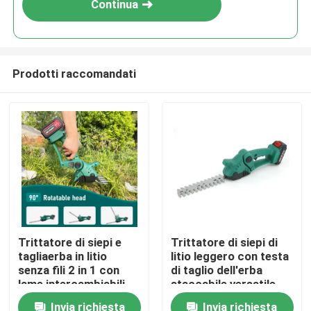
Continua
Prodotti raccomandati
Casa.
Trittatore di siepi e
Trittatore di siepi di
tagliaerba in litio
litio leggero con testa
Prodotti
senza fili 2 in 1 con
di taglio dell'erba
lame intercambiabili
staccabile versatile
Invia richiesta
Invia richiesta
Video