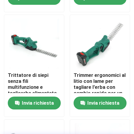
Su di noi
display di fabbrica
Contattaci
Chiedi un preventivo
Trittatore di siepi
Trimmer ergonomici al
senza fili
litio con lame per
multifunzione e
tagliare l'erba con
Motosega della benzina
tagliaerba alimentato
cambio rapido per un
da batterie di lunga
facile giardinaggio
Invia richiesta
Invia richiesta
durata
Mini Chainsaw tenuto in mano
motosega elettrica