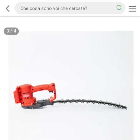
3
/
4