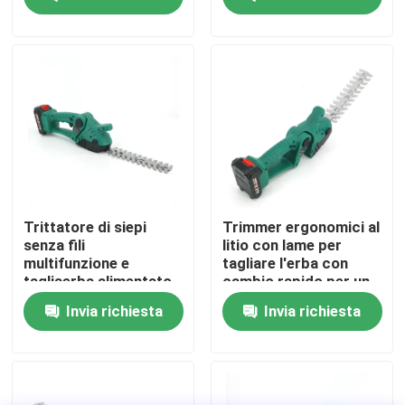
Su di noi
display di fabbrica
Contattaci
Chiedi un preventivo
Trittatore di siepi
Trimmer ergonomici al
senza fili
litio con lame per
multifunzione e
tagliare l'erba con
Motosega della benzina
tagliaerba alimentato
cambio rapido per un
da batterie di lunga
facile giardinaggio
Invia richiesta
Invia richiesta
durata
Mini Chainsaw tenuto in mano
motosega elettrica