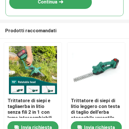
Continua
Prodotti raccomandati
Casa.
Trittatore di siepi e
Trittatore di siepi di
tagliaerba in litio
litio leggero con testa
Prodotti
senza fili 2 in 1 con
di taglio dell'erba
lame intercambiabili
staccabile versatile
Invia richiesta
Invia richiesta
Video