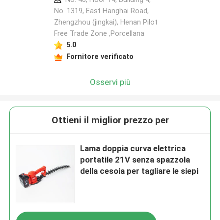
No. 1319, East Hanghai Road,
Zhengzhou (jingkai), Henan Pilot
Free Trade Zone ,Porcellana
Lasciate un messaggio
5.0
Ti richiameremo presto!
Fornitore verificato
Osservi più
Ottieni il miglior prezzo per
Lama doppia curva elettrica
portatile 21V senza spazzola
della cesoia per tagliare le siepi
Invia