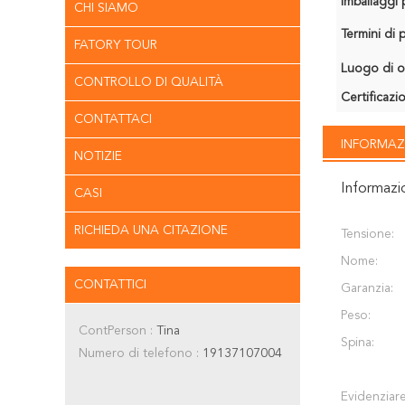
Imballaggi p
CHI SIAMO
Termini di
FATORY TOUR
Luogo di o
CONTROLLO DI QUALITÀ
Certificazi
CONTATTACI
INFORMAZ
NOTIZIE
Informazi
CASI
RICHIEDA UNA CITAZIONE
Tensione:
Nome:
CONTATTICI
Garanzia:
Peso:
ContPerson :
Tina
Spina:
Numero di telefono :
19137107004
Evidenziare