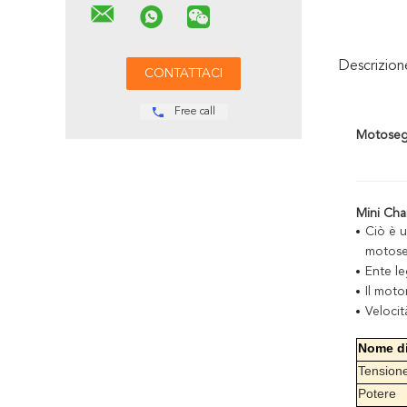
Descrizio
Free call
Motosega 
Mini Cha
Ciò è u
motoseg
Ente l
Il moto
Velocit
Nome di
Tension
Potere