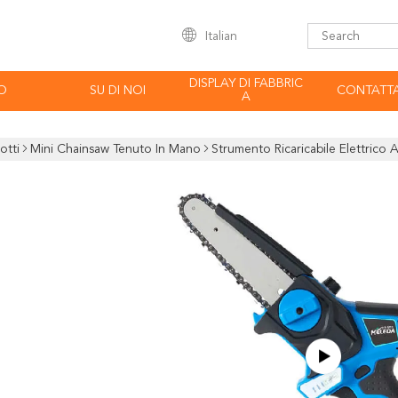
Italian
DISPLAY DI FABBRIC
O
SU DI NOI
CONTATTA
A
otti
Mini Chainsaw Tenuto In Mano
Strumento Ricaricabile Elettrico