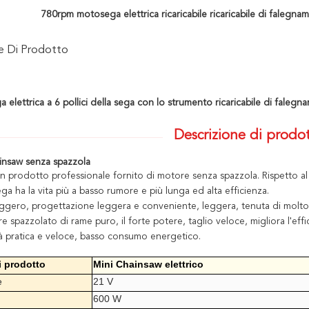
780rpm motosega elettrica ricaricabile ricaricabile di falegna
ne Di Prodotto
elettrica a 6 pollici della sega con lo strumento ricaricabile di falegnam
Descrizione di prodo
insaw
senza spazzola
n prodotto professionale fornito di motore senza spazzola. Rispetto al
a ha la vita più a basso rumore e più lunga ed alta efficienza.
eggero, progettazione leggera e conveniente, leggera, tenuta di molt
re spazzolato di rame puro, il forte potere, taglio veloce, migliora l'effi
à pratica e veloce, basso consumo energetico.
 prodotto
Mini Chainsaw elettrico
e
21 V
600 W