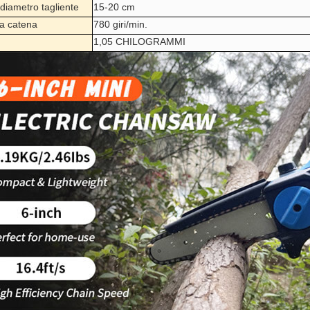
 diametro tagliente
15-20 cm
 a catena
780 giri/min.
1,05 CHILOGRAMMI