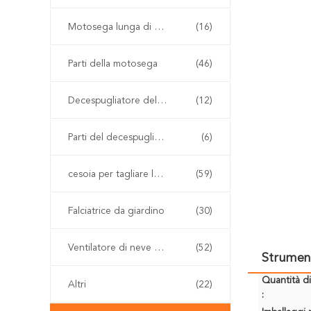
Motosega lunga di Palo
(16)
Parti della motosega
(46)
Decespugliatore della benzina
(12)
Parti del decespugliatore
(6)
cesoia per tagliare le siepi senza cordone
(59)
Falciatrice da giardino
(30)
Ventilatore di neve e della foglia
(52)
Strument
Quantità d
Altri
(22)
: