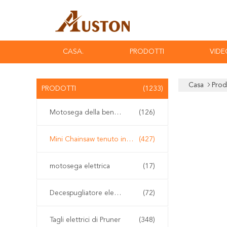
CASA.
PRODOTTI
VIDE
Casa
Prod
PRODOTTI
(1233)
Motosega della benzina
(126)
Mini Chainsaw tenuto in mano
(427)
motosega elettrica
(17)
Decespugliatore elettrico
(72)
Tagli elettrici di Pruner
(348)