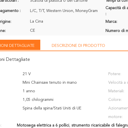
articolari :
Scatola di plastica o del cartone
Tempi di con
Capacità di 
 pagamento :
L/C, T/T, Western Union, MoneyGram
:
La Cina
rigine:
Marca:
CE
one:
Numero di m
IONI DETTAGLIATE
DESCRIZIONE DI PRODOTTO
oni Dettagliate
21 V
Potere:
Mini Chainsaw tenuto in mano
Velocità a 
1 anno
Materiali:
1,05 chilogrammi
Colore:
Spina della spina/Stati Uniti di UE
Azionamen
motore:
:
Motosega elettrica a 6 pollici
,
strumento ricaricabile di fale