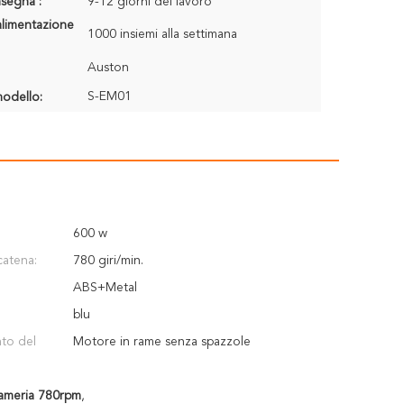
segna :
9-12 giorni del lavoro
alimentazione
1000 insiemi alla settimana
Auston
S-EM01
odello:
600 w
catena:
780 giri/min.
ABS+Metal
blu
to del
Motore in rame senza spazzole
gnameria 780rpm
,