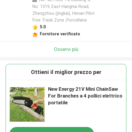
No. 1319, East Hanghai Road,
Zhengzhou (jingkai), Henan Pilot
Free Trade Zone ,Porcellana
Lasciate un messaggio
5.0
Ti richiameremo presto!
Fornitore verificato
Osservi più
Ottieni il miglior prezzo per
New Energy 21V Mini ChainSaw
For Branches a 4 pollici elettrico
portatile
Invia