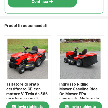
Continua
Prodotti raccomandati
Casa.
Tritatore di prato
Ingrosso Riding
certificato CE con
Mower Gasoline Ride
Prodotti
motore V-Twin da 586
On Mower EPA
cc e larghezza di
approvato Motore da
taglio di 40,2 pollici
420cc 38" Larghezza
Invia richiesta
Invia richiesta
Video