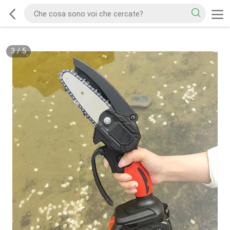
3
/
5