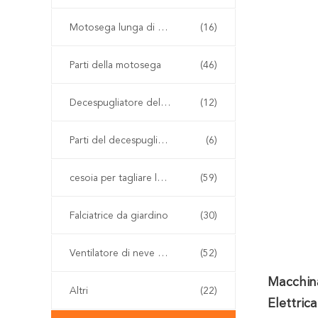
Motosega lunga di Palo
(16)
Parti della motosega
(46)
Decespugliatore della benzina
(12)
Parti del decespugliatore
(6)
cesoia per tagliare le siepi senza cordone
(59)
Falciatrice da giardino
(30)
Ventilatore di neve e della foglia
(52)
Macchina
Altri
(22)
Elettric