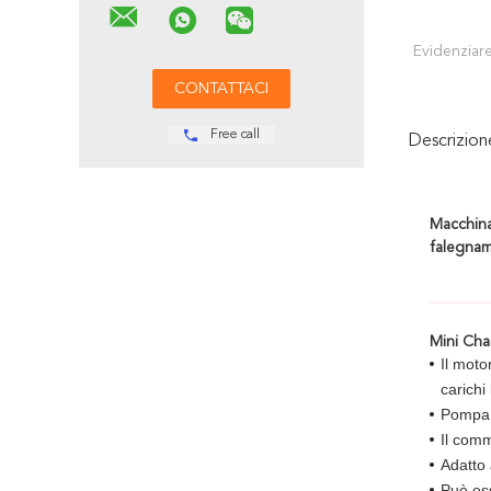
Evidenziare
Free call
Descrizio
Macchina
falegnam
Mini Cha
Il moto
carichi
Pompa d
Il comm
Adatto 
Può ess