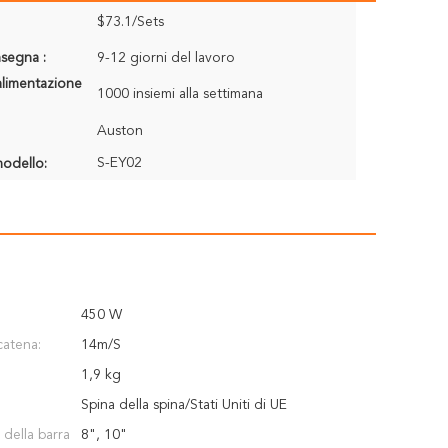
$73.1/Sets
segna :
9-12 giorni del lavoro
alimentazione
1000 insiemi alla settimana
Auston
S-EY02
odello:
450 W
catena:
14m/S
1,9 kg
Spina della spina/Stati Uniti di UE
della barra
8", 10"