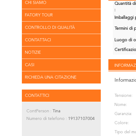
CHI SIAMO
Quantità d
:
FATORY TOUR
Imballaggi p
CONTROLLO DI QUALITÀ
Termini di
CONTATTACI
Luogo di o
Certificazi
NOTIZIE
CASI
INFORMAZ
RICHIEDA UNA CITAZIONE
Informazi
CONTATTICI
Tensione:
Nome:
ContPerson :
Tina
Garanzia:
Numero di telefono :
19137107004
Colore:
Tipo del m