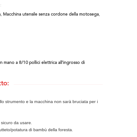
:
a
,
Macchina utensile senza cordone della motosega
,
ano a 8/10 pollici elettrica all'ingrosso di
tto:
dello strumento e la macchina non sarà bruciata per i
 sicuro da usare.
utteto/potatura di bambù della foresta.