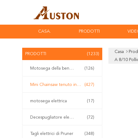
CASA.
PRODOTTI
VIDE
Casa
Prod
PRODOTTI
(1233)
A 8/10 Polli
Motosega della benzina
(126)
Mini Chainsaw tenuto in mano
(427)
motosega elettrica
(17)
Decespugliatore elettrico
(72)
Tagli elettrici di Pruner
(348)