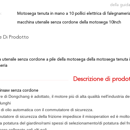
della guida
:
Motosega tenuta in mano a 10 pollici elettrica di falegnameri
macchina utensile senza cordone della motosega 10Inch
ne Di Prodotto
 utensile senza cordone a pile della motosega della motosega tenuta in m
eria
Descrizione di prodo
insaw
senza cordone
re di Dongchang è adottato, il motore più di alta qualità nell'industria 
 lunghi
i olio automatica con il commutatore di sicurezza.
utatore di sicurezza della frizione impedisce il misoperation ed è molto
a potatura del giardino/rami spessi di selezionamento/di potatura del fr
ere collegato agli alti pali.