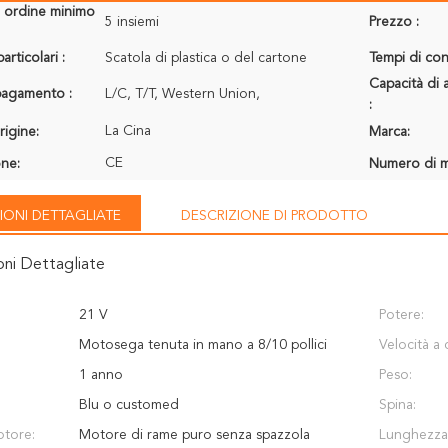
i ordine minimo
5 insiemi
Prezzo :
articolari :
Scatola di plastica o del cartone
Tempi di con
Capacità di 
 pagamento :
L/C, T/T, Western Union,
:
La Cina
rigine:
Marca:
CE
one:
Numero di m
IONI DETTAGLIATE
DESCRIZIONE DI PRODOTTO
oni Dettagliate
21 V
Potere:
Motosega tenuta in mano a 8/10 pollici
Velocità a 
1 anno
Peso:
Blu o customed
Spina:
otore:
Motore di rame puro senza spazzola
Lunghezza 