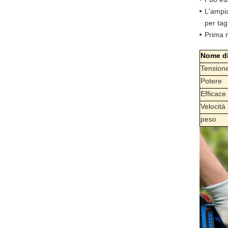
L'ampia
per tagl
Prima 
Nome di
Tension
Potere
Efficace
Velocità
peso