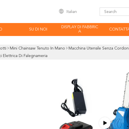
Italian
DISPLAY DI FABBRIC
O
SU DI NOI
CONTATTA
A
otti
Mini Chainsaw Tenuto In Mano
Macchina Utensile Senza Cordon
ci Elettrica Di Falegnameria