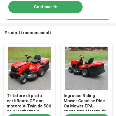
Continua
Prodotti raccomandati
Casa.
Tritatore di prato
Ingrosso Riding
Prodotti
certificato CE con
Mower Gasoline Ride
motore V-Twin da 586
On Mower EPA
cc e larghezza di
approvato Motore da
Video