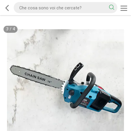
3
/
4