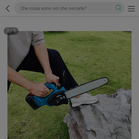
3
/
5