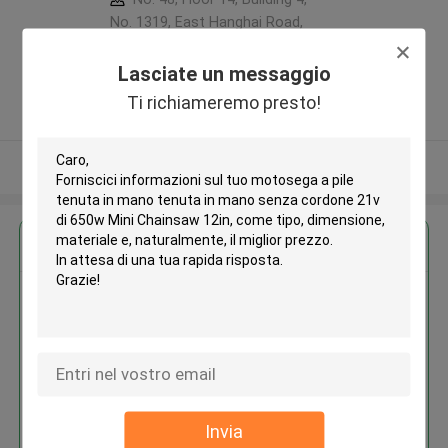
No. 1319, East Hanghai Road,
Zhengzhou (jingkai), Henan Pilot
Free Trade Zone ,Porcellana
Lasciate un messaggio
5.0
Ti richiameremo presto!
Fornitore verificato
Osservi più
Ottieni il miglior prezzo per
Motosega a pile tenuta in mano
tenuta in mano senza cordone
21v di 650w Mini Chainsaw 12in
Invia