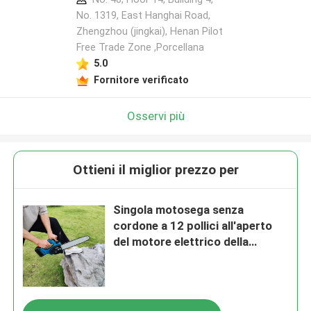
No. 1319, East Hanghai Road,
Zhengzhou (jingkai), Henan Pilot
Free Trade Zone ,Porcellana
Lasciate un messaggio
5.0
Ti richiameremo presto!
Fornitore verificato
Osservi più
Ottieni il miglior prezzo per
Singola motosega senza
cordone a 12 pollici all'aperto
del motore elettrico della
motosega 650W della mano
Invia