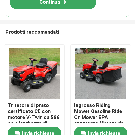
Continua
Prodotti raccomandati
Casa.
Tritatore di prato
Ingrosso Riding
certificato CE con
Mower Gasoline Ride
Prodotti
motore V-Twin da 586
On Mower EPA
cc e larghezza di
approvato Motore da
taglio di 40,2 pollici
420cc 38" Larghezza
Invia richiesta
Invia richiesta
Video