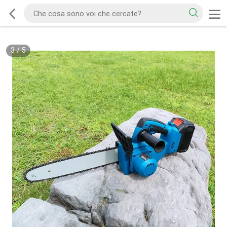
3
/
5