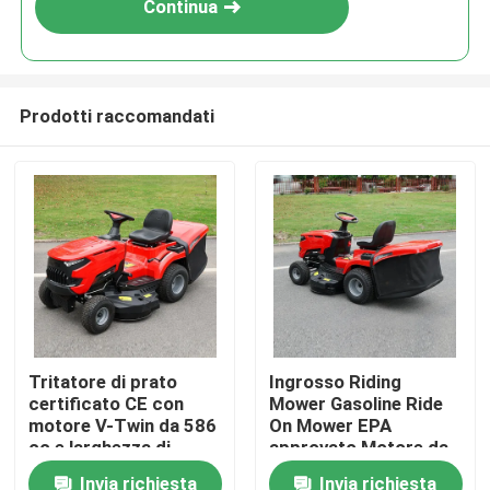
Continua
Prodotti raccomandati
Casa.
Tritatore di prato
Ingrosso Riding
certificato CE con
Mower Gasoline Ride
Prodotti
motore V-Twin da 586
On Mower EPA
cc e larghezza di
approvato Motore da
taglio di 40,2 pollici
420cc 38" Larghezza
Invia richiesta
Invia richiesta
Video