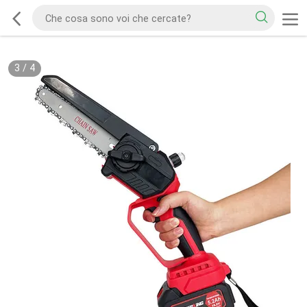
3
/
4