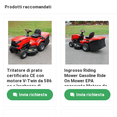
Prodotti raccomandati
Tritatore di prato
Ingrosso Riding
certificato CE con
Mower Gasoline Ride
motore V-Twin da 586
On Mower EPA
Casa.
cc e larghezza di
approvato Motore da
taglio di 40,2 pollici
420cc 38" Larghezza
Invia richiesta
Invia richiesta
con catturatore di
di taglio Tractor per
Prodotti
erba da 245 litri
prato OEM supporto
Video