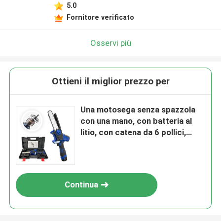
5.0
Lasciate un messaggio
Fornitore verificato
Ti richiameremo presto!
Osservi più
Ottieni il miglior prezzo per
Una motosega senza spazzola
con una mano, con batteria al
litio, con catena da 6 pollici,
senza fili, con mini motosega
elettrica
Continua
Invia