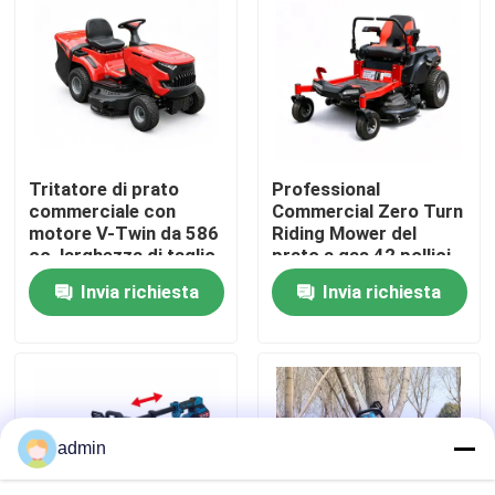
Su di noi
display di fabbrica
Tritatore di prato
Professional
Contattaci
commerciale con
Commercial Zero Turn
motore V-Twin da 586
Riding Mower del
cc, larghezza di taglio
prato a gas 42 pollici
Chiedi un preventivo
102 cm e raccolta di
ZTR Mower
Invia richiesta
Invia richiesta
erba da 245 litri
Motosega della benzina
Mini Chainsaw tenuto in mano
admin
motosega elettrica