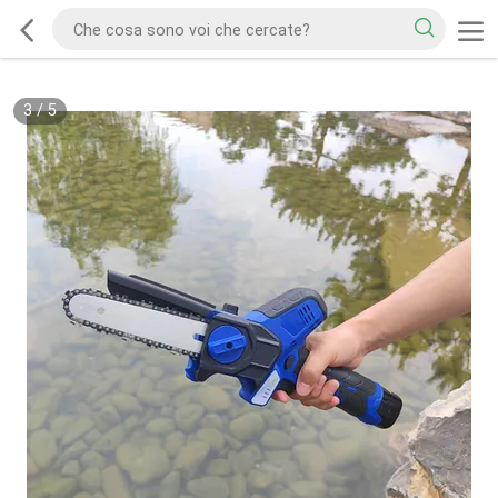
3
/
5