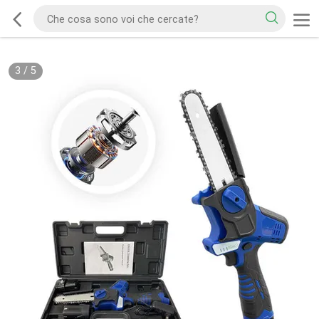
3
/
5