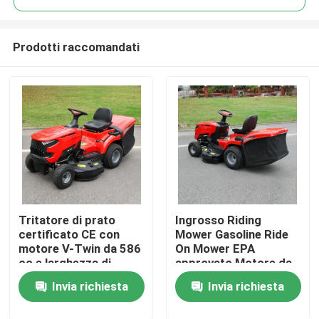
Prodotti raccomandati
Tritatore di prato
Ingrosso Riding
Casa.
certificato CE con
Mower Gasoline Ride
motore V-Twin da 586
On Mower EPA
cc e larghezza di
approvato Motore da
Prodotti
taglio di 40,2 pollici
420cc 38" Larghezza
Invia richiesta
Invia richiesta
con catturatore di
di taglio Tractor per
erba da 245 litri
prato OEM supporto
Video