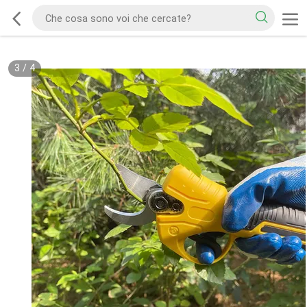
3
/
4