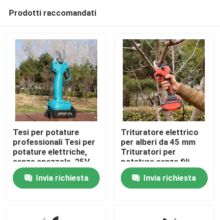
Prodotti raccomandati
Tesi per potature
Trituratore elettrico
professionali Tesi per
per alberi da 45 mm
potature elettriche,
Trituratori per
Casa.
senza spazzola, 25V
potature senza fili
Tesi per potature
Motore senza
Invia richiesta
Invia richiesta
senza fili
spazzole per uso in
Prodotti
giardino
Video