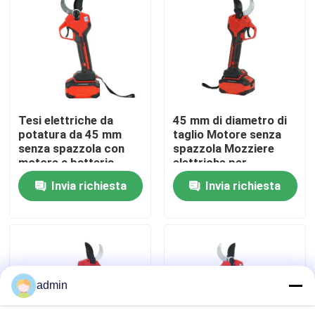
Su di noi
display di fabbrica
Tesi elettriche da
45 mm di diametro di
Contattaci
potatura da 45 mm
taglio Motore senza
senza spazzola con
spazzola Mozziere
motore a batteria
elettriche per
Chiedi un preventivo
potatura con disegno
Invia richiesta
Invia richiesta
leggero da 1,3 kg
Motosega della benzina
Mini Chainsaw tenuto in mano
admin
motosega elettrica