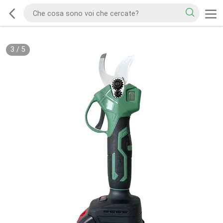
3
/
5