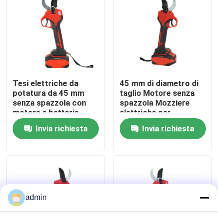
Su di noi
display di fabbrica
Tesi elettriche da
45 mm di diametro di
Contattaci
potatura da 45 mm
taglio Motore senza
senza spazzola con
spazzola Mozziere
motore a batteria
elettriche per
Chiedi un preventivo
potatura con disegno
Invia richiesta
Invia richiesta
leggero da 1,3 kg
Motosega della benzina
Mini Chainsaw tenuto in mano
admin
motosega elettrica