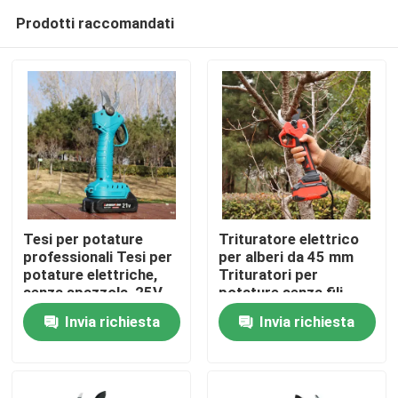
Prodotti raccomandati
Tesi per potature
Trituratore elettrico
professionali Tesi per
per alberi da 45 mm
potature elettriche,
Trituratori per
Casa.
senza spazzola, 25V
potature senza fili
Tesi per potature
Motore senza
Invia richiesta
Invia richiesta
senza fili
spazzole per uso in
Prodotti
giardino
Video