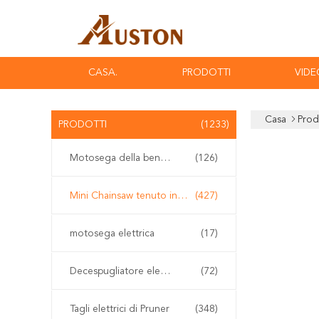
CASA.
PRODOTTI
VIDE
Casa
Prod
PRODOTTI
(1233)
Motosega della benzina
(126)
Mini Chainsaw tenuto in mano
(427)
motosega elettrica
(17)
Decespugliatore elettrico
(72)
Tagli elettrici di Pruner
(348)