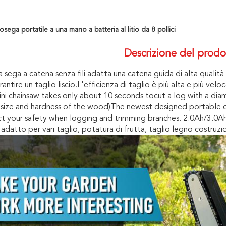
sega portatile a una mano a batteria al litio da 8 pollici
Descrizione del prodo
 sega a catena senza fili adatta una catena guida di alta qualit
antire un taglio liscio.L'efficienza di taglio è più alta e più veloc
ni chainsaw takes only about 10 seconds tocut a log with a diam
 size and hardness of the wood)The newest designed portable co
t your safety when logging and trimming branches. 2.0Ah/3.0Ah/4
adatto per vari taglio, potatura di frutta, taglio legno costruz