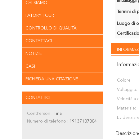
Imballaggi p
CHI SIAMO
Termini di
FATORY TOUR
Luogo di o
CONTROLLO DI QUALITÀ
Certificazi
CONTATTACI
INFORMAZ
NOTIZIE
Informazi
CASI
RICHIEDA UNA CITAZIONE
Colore:
Voltaggio:
CONTATTICI
Velocità a 
Materiale:
ContPerson :
Tina
Evidenziare
Numero di telefono :
19137107004
Descrizio