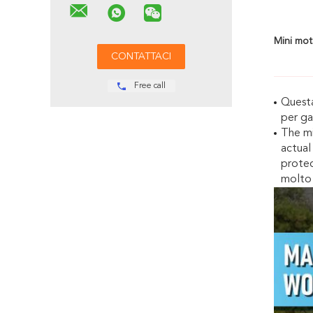
Mini moto
Free call
Questa
per gar
The mi
actual
protec
molto 