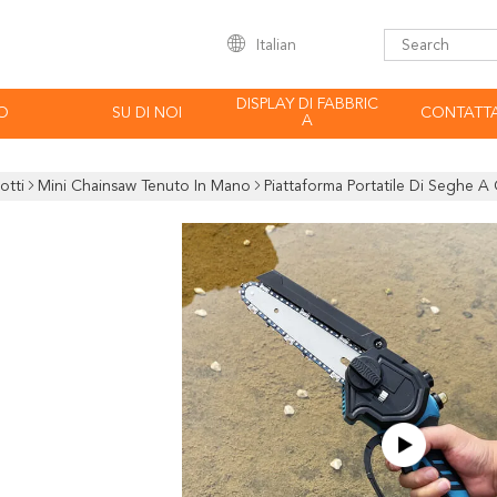
Italian
DISPLAY DI FABBRIC
O
SU DI NOI
CONTATTA
A
otti
Mini Chainsaw Tenuto In Mano
Piattaforma Portatile Di Seghe A