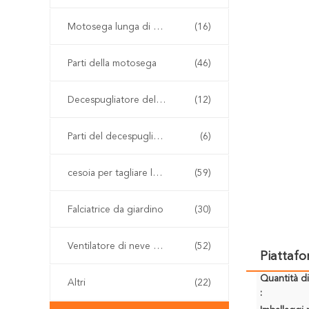
Motosega lunga di Palo
(16)
Parti della motosega
(46)
Decespugliatore della benzina
(12)
Parti del decespugliatore
(6)
cesoia per tagliare le siepi senza cordone
(59)
Falciatrice da giardino
(30)
Ventilatore di neve e della foglia
(52)
Piattafo
Quantità d
Altri
(22)
: