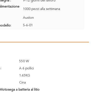
segna :
9-12 giorni del lavoro
alimentazione
1000 pezzi alla settimana
Auston
S-6-01
odello:
550 W
e:
A 6 pollici
1.65KG
Cina
Motosega a batteria al litio