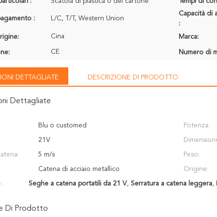
articolari :
Scatola di plastica o del cartone
Tempi di con
Capacità di 
 pagamento :
L/C, T/T, Western Union
:
Cina
rigine:
Marca:
CE
one:
Numero di m
IONI DETTAGLIATE
DESCRIZIONE DI PRODOTTO
oni Dettagliate
Blu o customed
Potenza:
21V
Dimension
catena:
5 m/s
Peso:
Catena di acciaio metallico
Origine:
:
Seghe a catena portatili da 21 V
,
Serratura a catena leggera
,
ne Di Prodotto