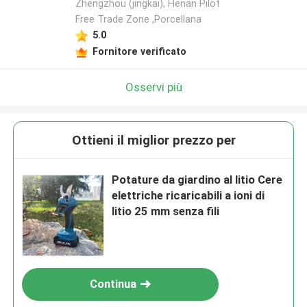
Zhengzhou (jingkai), Henan Pilot
Free Trade Zone ,Porcellana
5.0
Fornitore verificato
Osservi più
Ottieni il miglior prezzo per
Potature da giardino al litio Cere
elettriche ricaricabili a ioni di
litio 25 mm senza fili
Continua