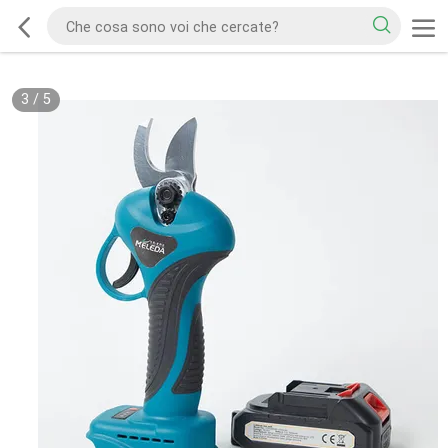
3
/
5