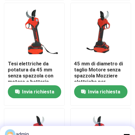
Su di noi
display di fabbrica
Contattaci
Tesi elettriche da
45 mm di diametro di
potatura da 45 mm
taglio Motore senza
Chiedi un preventivo
senza spazzola con
spazzola Mozziere
motore a batteria
elettriche per
potatura con disegno
Invia richiesta
Invia richiesta
Motosega della benzina
leggero da 1,3 kg
Mini Chainsaw tenuto in mano
motosega elettrica
admin