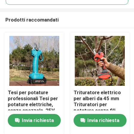
Prodotti raccomandati
Tesi per potature
Trituratore elettrico
Casa.
professionali Tesi per
per alberi da 45 mm
potature elettriche,
Trituratori per
senza spazzola, 25V
potature senza fili
Prodotti
Tesi per potature
Motore senza
Invia richiesta
Invia richiesta
senza fili
spazzole per uso in
giardino
Video