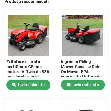
Prodotti raccomandati
Tritatore di prato
Ingrosso Riding
certificato CE con
Mower Gasoline Ride
motore V-Twin da 586
On Mower EPA
cc e larghezza di
approvato Motore da
Casa.
taglio di 40,2 pollici
420cc 38" Larghezza
Invia richiesta
Invia richiesta
con catturatore di
di taglio Tractor per
erba da 245 litri
prato OEM supporto
Prodotti
Video