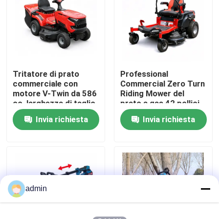
Su di noi
display di fabbrica
Tritatore di prato
Professional
commerciale con
Commercial Zero Turn
Contattaci
motore V-Twin da 586
Riding Mower del
cc, larghezza di taglio
prato a gas 42 pollici
102 cm e raccolta di
ZTR Mower
Invia richiesta
Invia richiesta
Chiedi un preventivo
erba da 245 litri
Motosega della benzina
Mini Chainsaw tenuto in mano
admin
motosega elettrica