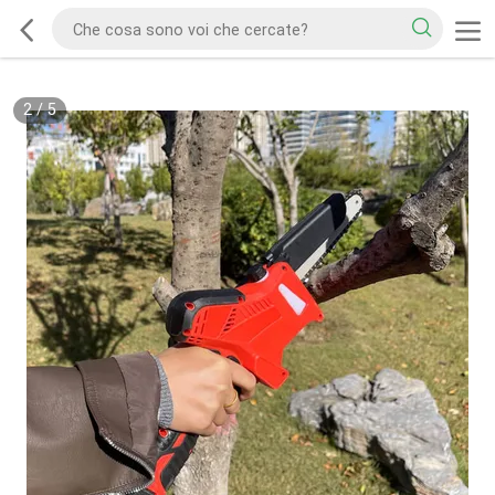
3
/
5