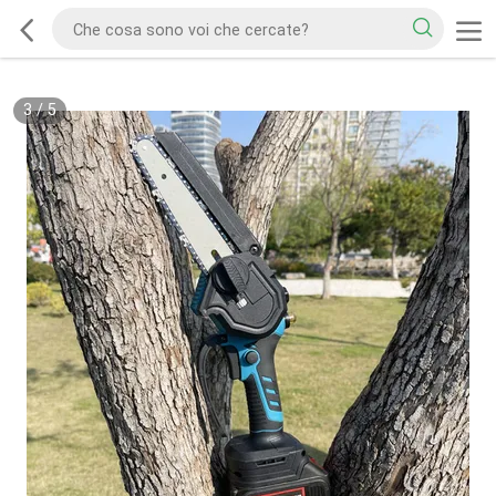
3
/
5