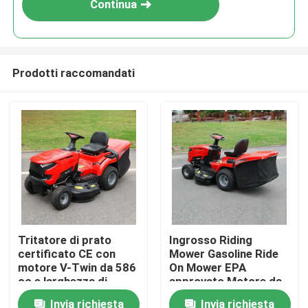
Continua
Prodotti raccomandati
Casa.
Tritatore di prato
Ingrosso Riding
certificato CE con
Mower Gasoline Ride
Prodotti
motore V-Twin da 586
On Mower EPA
cc e larghezza di
approvato Motore da
taglio di 40,2 pollici
420cc 38" Larghezza
Invia richiesta
Invia richiesta
Video