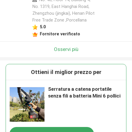
No. 1319, East Hanghai Road,
Zhengzhou (jingkai), Henan Pilot
Free Trade Zone ,Porcellana
Lasciate un messaggio
5.0
Ti richiameremo presto!
Fornitore verificato
Osservi più
Ottieni il miglior prezzo per
Serratura a catena portatile
senza fili a batteria Mini 6 pollici
Invia