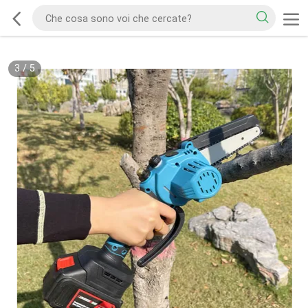
3
/
5