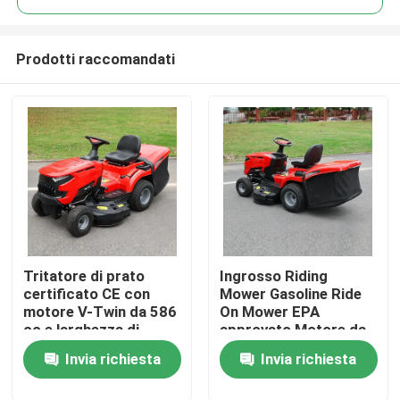
Prodotti raccomandati
Tritatore di prato
Ingrosso Riding
Casa.
certificato CE con
Mower Gasoline Ride
motore V-Twin da 586
On Mower EPA
cc e larghezza di
approvato Motore da
Prodotti
taglio di 40,2 pollici
420cc 38" Larghezza
Invia richiesta
Invia richiesta
con catturatore di
di taglio Tractor per
erba da 245 litri
prato OEM supporto
Video