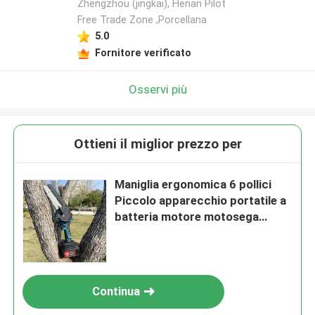
Zhengzhou (jingkai), Henan Pilot
Free Trade Zone ,Porcellana
Lasciate un messaggio
5.0
Fornitore verificato
Ti richiameremo presto!
Osservi più
Ottieni il miglior prezzo per
Maniglia ergonomica 6 pollici
Piccolo apparecchio portatile a
batteria motore motosega
senza fili
Invia
Continua