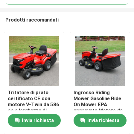
Prodotti raccomandati
Tritatore di prato
Ingrosso Riding
Casa.
certificato CE con
Mower Gasoline Ride
motore V-Twin da 586
On Mower EPA
cc e larghezza di
approvato Motore da
Prodotti
taglio di 40,2 pollici
420cc 38" Larghezza
Invia richiesta
Invia richiesta
con catturatore di
di taglio Tractor per
erba da 245 litri
prato OEM supporto
Video