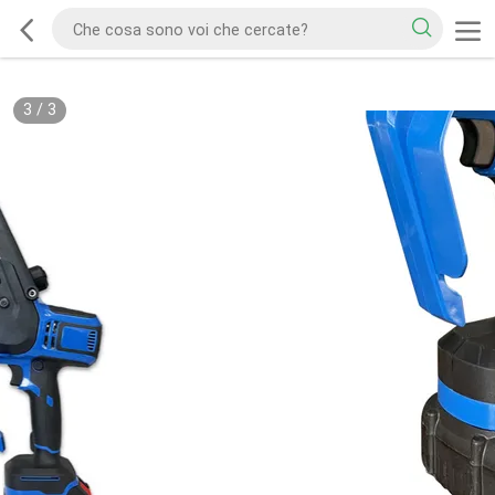
3
/
3